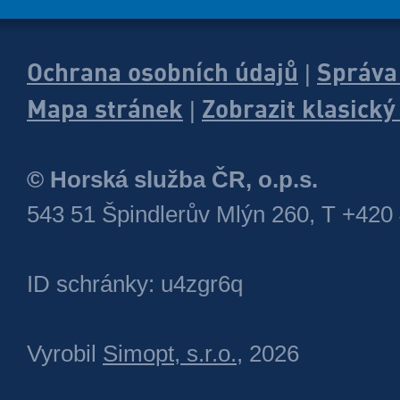
Ochrana osobních údajů
Správa
|
Mapa stránek
Zobrazit klasick
|
© Horská služba ČR, o.p.s.
543 51 Špindlerův Mlýn 260, T +420
ID schránky: u4zgr6q
Vyrobil
Simopt, s.r.o.
, 2026