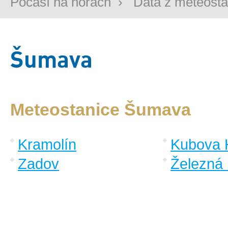
Počasí na horách
›
Data z meteosta
Šumava
Meteostanice Šumava
Kramolín
Kubova 
Zadov
Železná