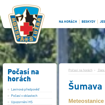
NA HORÁCH
BESKYDY
JE
Počasí na
Počasí na horách
›
Data 
horách
Šumava
Lavinová předpověď
Počasí v oblastech
Meteostanic
Upozornění HS