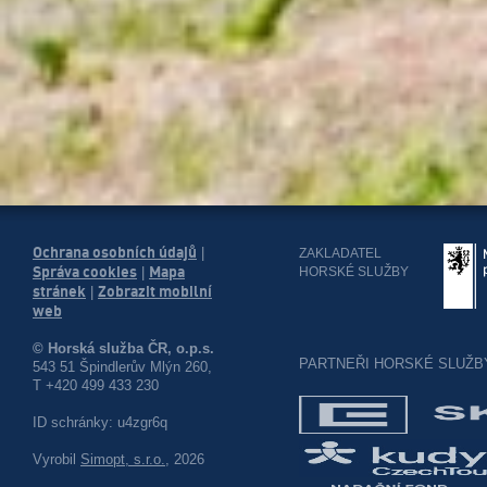
Ochrana osobních údajů
|
ZAKLADATEL
Správa cookies
Mapa
HORSKÉ SLUŽBY
|
stránek
Zobrazit mobilní
|
web
© Horská služba ČR, o.p.s.
PARTNEŘI HORSKÉ SLUŽB
543 51 Špindlerův Mlýn 260,
T +420 499 433 230
ID schránky: u4zgr6q
Vyrobil
Simopt, s.r.o.
, 2026