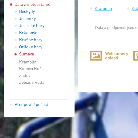
Data z meteostanic
Kramolín
Ku
Beskydy
Jeseníky
Jizerské hory
Data a předpovědi jsou or
Krkonoše
Krušné hory
Orlické hory
Šumava
Kramolín
Kubova Huť
Zadov
Železná Ruda
Předpověď počasí