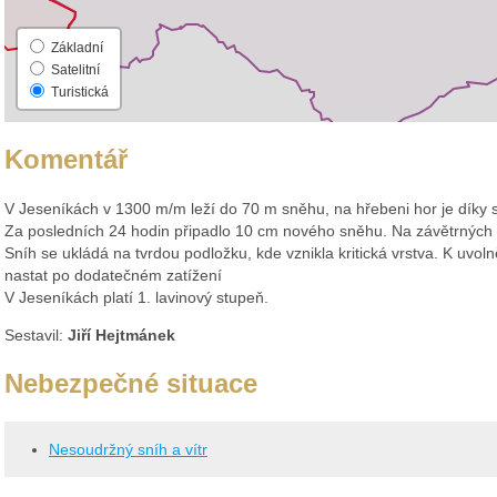
Základní
Satelitní
Turistická
Komentář
V Jeseníkách v 1300 m/m leží do 70 m sněhu, na hřebeni hor je dík
Za posledních 24 hodin připadlo 10 cm nového sněhu. Na závětrných s
Sníh se ukládá na tvrdou podložku, kde vznikla kritická vrstva. K uv
nastat po dodatečném zatížení
V Jeseníkách platí 1. lavinový stupeň.
Sestavil:
Jiří Hejtmánek
Nebezpečné situace
Nesoudržný sníh a vítr