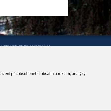
LUŽBY ČR JE FINANCOVÁNA
ERSTVA PRO MÍSTNÍ ROZVOJ A
obrazení přizpůsobeného obsahu a reklam, analýzy