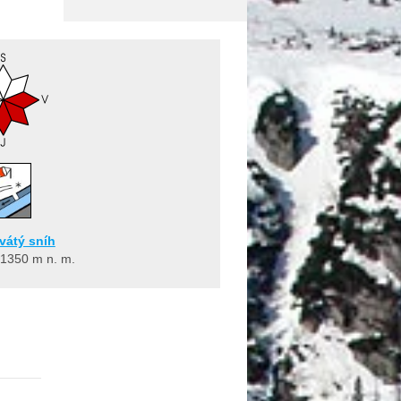
avátý sníh
 1350
m n. m.