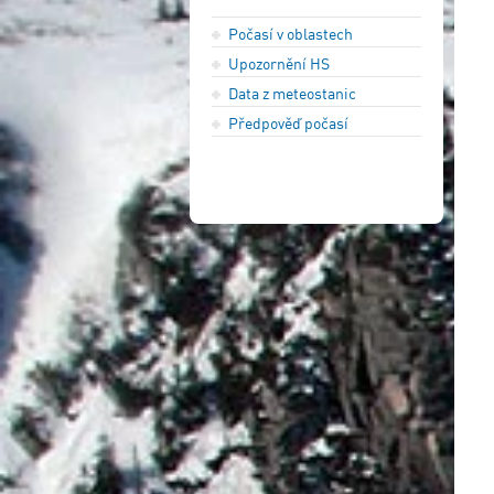
Počasí v oblastech
Upozornění HS
Data z meteostanic
Předpověď počasí