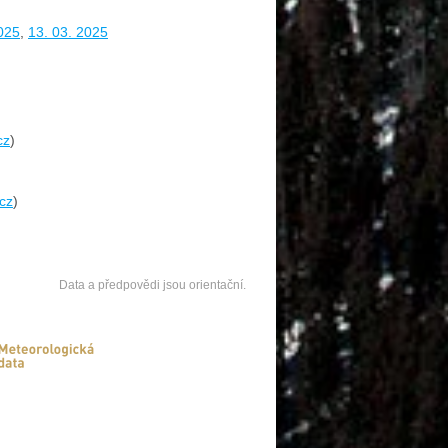
025
,
13. 03. 2025
cz
)
.cz
)
Data a předpovědi jsou orientační.