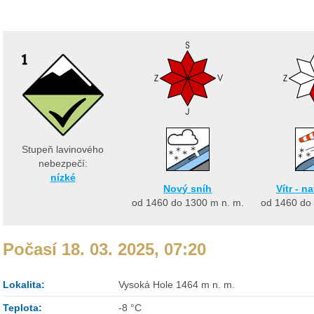
Stupeň lavinového
nebezpečí:
nízké
Nový sníh
Vítr - n
od 1460 do 1300
m n. m.
od 1460 do
Počasí 18. 03. 2025, 07:20
Lokalita:
Vysoká Hole 1464 m n. m.
Teplota:
-8 °C