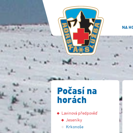
NA H
Počasí na
horách
Lavinová předpověď
Jeseníky
Krkonoše