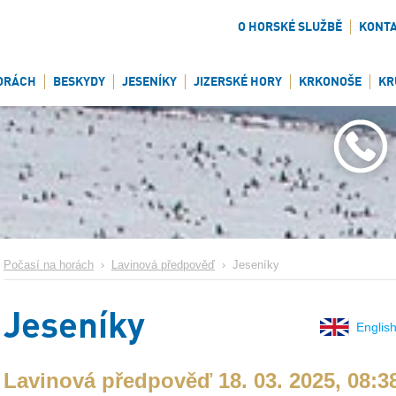
O HORSKÉ SLUŽBĚ
KONT
ORÁCH
BESKYDY
JESENÍKY
JIZERSKÉ HORY
KRKONOŠE
KR
Počasí na horách
›
Lavinová předpověď
›
Jeseníky
Jeseníky
English
Lavinová předpověď 18. 03. 2025, 08:3