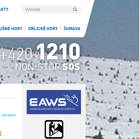
AKTY
UŠNÉ HORY
ORLICKÉ HORY
ŠUMAVA
 version
8