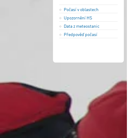
Počasí v oblastech
Upozornění HS
Data z meteostanic
Předpověď počasí