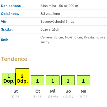
Dohlednost:
Silná mlha - 50 až 200 m
Oblačnost:
8/8 zataženo
Vítr:
Severovýchodní 8 m/s
Srážky:
Beze srážek
Celkem: 85 cm, Nový: 0 cm, Kvalita: nový sn
Sníh:
suchý
Tendence
1
2
Dop.
Odp.
1
1
1
1
St
Čt
Pá
So
Ne
(12. 03.)
(13. 03.)
(14. 03.)
(15. 03.)
(16. 03.)