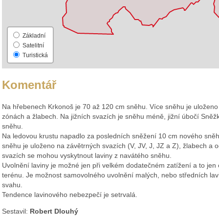
Základní
Satelitní
Turistická
Komentář
Na hřebenech Krkonoš je 70 až 120 cm sněhu. Více sněhu je uloženo 
zónách a žlabech. Na jižních svazích je sněhu méně, jižní úbočí Sněž
sněhu.
Na ledovou krustu napadlo za posledních sněžení 10 cm nového sněh
sněhu je uloženo na závětrných svazích (V, JV, J, JZ a Z), žlabech a
svazích se mohou vyskytnout laviny z navátého sněhu.
Uvolnění laviny je možné jen při velkém dodatečném zatížení a to jen
terénu. Je možnost samovolného uvolnění malých, nebo středních lavin
svahu.
Tendence lavinového nebezpečí je setrvalá.
Sestavil:
Robert Dlouhý