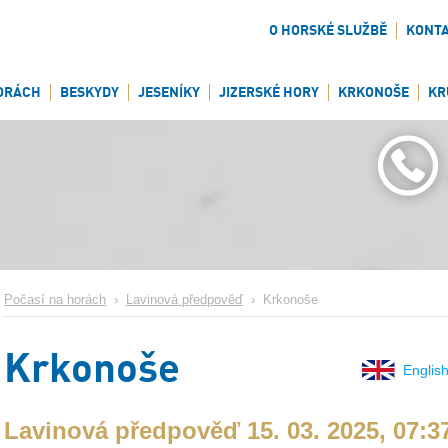
O HORSKÉ SLUŽBĚ
KONT
ORÁCH
BESKYDY
JESENÍKY
JIZERSKÉ HORY
KRKONOŠE
KR
Počasí na horách
›
Lavinová předpověď
›
Krkonoše
Krkonoše
English
Lavinová předpověď 15. 03. 2025, 07:3