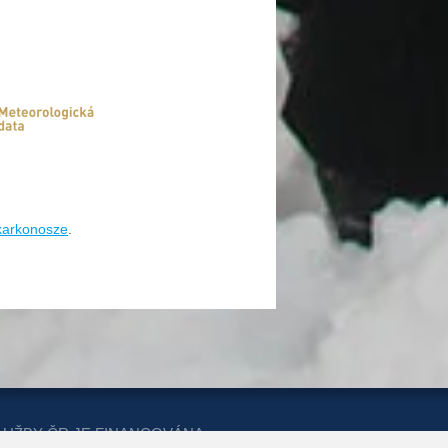
/karkonosze
.
LUŽBY ČR JE FINANCOVÁNA