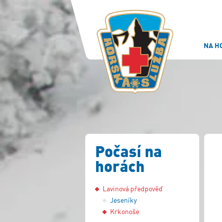
NA H
Počasí na
horách
Lavinová předpověď
Jeseníky
Krkonoše