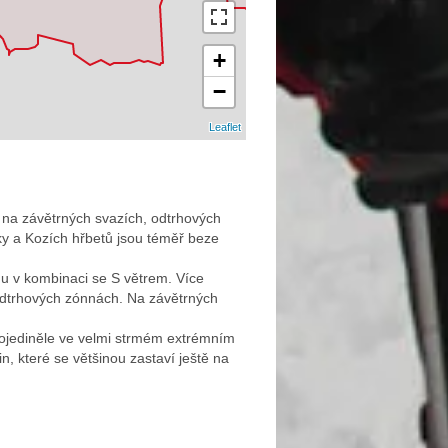
+
−
Leaflet
na závětrných svazích, odtrhových
ky a Kozích hřbetů jsou téměř beze
u v kombinaci se S větrem. Více
 odtrhových zónnách. Na závětrných
 ojediněle ve velmi strmém extrémním
, které se většinou zastaví ještě na