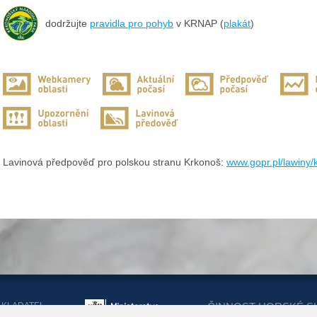
dodržujte
pravidla pro pohyb
v KRNAP (
plakát
)
Lavinová předpověď pro polskou stranu Krkonoš:
www.gopr.pl/lawiny
AKLADATEL
ČINNOST HORSKÉ S