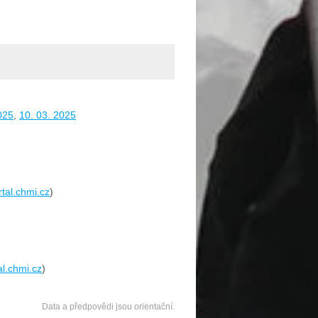
025
,
10. 03. 2025
rtal.chmi.cz
)
al.chmi.cz
)
Data a předpovědi jsou orientační.