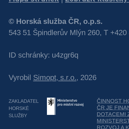
© Horská služba ČR, o.p.s.
543 51 Špindlerův Mlýn 260, T +420
ID schránky: u4zgr6q
Vyrobil
Simopt, s.r.o.
, 2026
ČINNOST H
ZAKLADATEL
ČR JE FIN
HORSKÉ
DOTACEMI 
SLUŽBY
MINISTERS
ROZVOJ A 