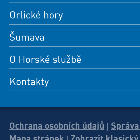
Orlické hory
Šumava
O Horské službě
Kontakty
Ochrana osobních údajů
Správa
|
Mapa stránek
Zobrazit klasick
|