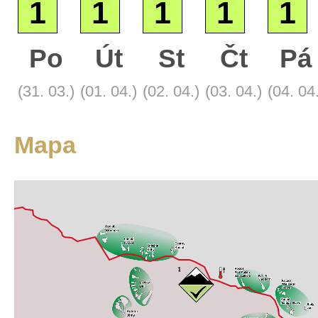
1
1
1
1
1
Po
Út
St
Čt
Pá
Základní
(31. 03.)
(01. 04.)
(02. 04.)
(03. 04.)
(04. 04
Satelitní
Turistická
Mapa