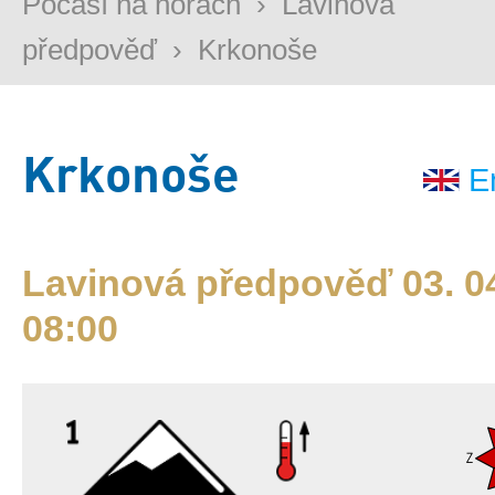
Počasí na horách
›
Lavinová
předpověď
›
Krkonoše
Krkonoše
E
Lavinová předpověď 03. 04
08:00