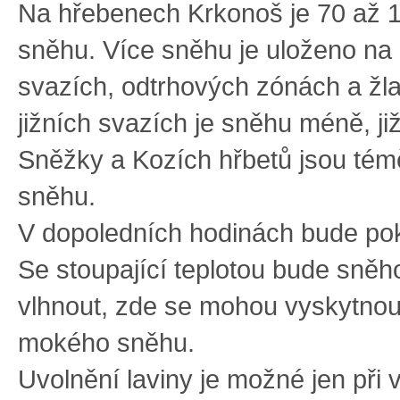
Na hřebenech Krkonoš je 70 až 
sněhu. Více sněhu je uloženo na
svazích, odtrhových zónách a žl
jižních svazích je sněhu méně, ji
Sněžky a Kozích hřbetů jsou tém
sněhu.
V dopoledních hodinách bude pok
Se stoupající teplotou bude sně
vlhnout, zde se mohou vyskytnout
mokého sněhu.
Uvolnění laviny je možné jen při