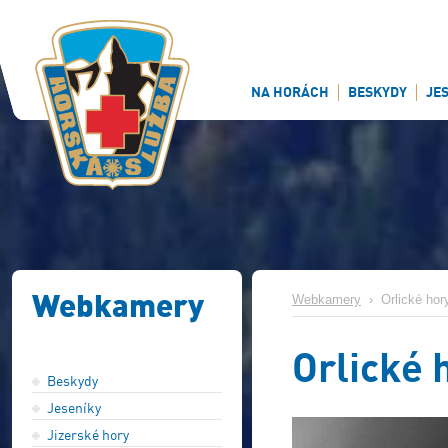
NA HORÁCH
BESKYDY
JE
Webkamery
Webkamery
›
Orlické hor
Orlické 
Beskydy
Jeseníky
Jizerské hory