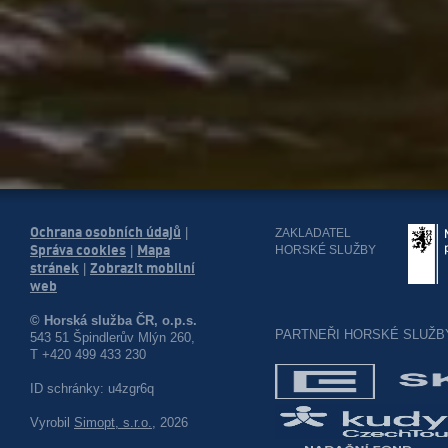
Ochrana osobních údajů
|
ZAKLADATEL
Správa cookies
Mapa
HORSKÉ SLUŽBY
|
stránek
Zobrazit mobilní
|
web
© Horská služba ČR, o.p.s.
PARTNEŘI HORSKÉ SLUŽB
543 51 Špindlerův Mlýn 260,
T +420 499 433 230
ID schránky: u4zgr6q
Vyrobil
Simopt, s.r.o.
, 2026