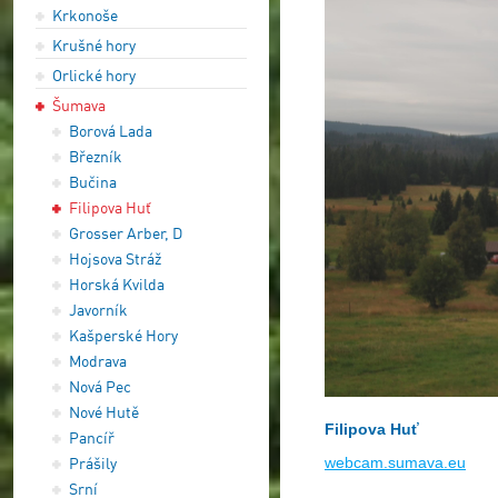
Krkonoše
Krušné hory
Orlické hory
Šumava
Borová Lada
Březník
Bučina
Filipova Huť
Grosser Arber, D
Hojsova Stráž
Horská Kvilda
Javorník
Kašperské Hory
Modrava
Nová Pec
Nové Hutě
Filipova Huť
Pancíř
Prášily
webcam.sumava.eu
Srní