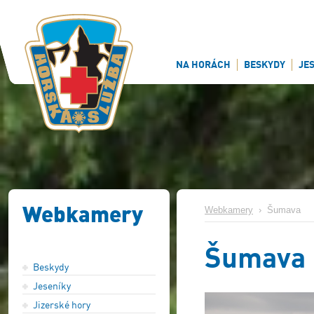
NA HORÁCH
BESKYDY
JE
Webkamery
Webkamery
›
Šumava
Šumava
Beskydy
Jeseníky
Jizerské hory