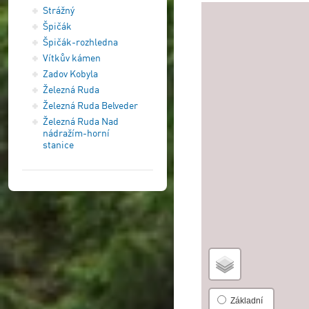
Strážný
Špičák
Špičák-rozhledna
Vítkův kámen
Zadov Kobyla
Železná Ruda
Železná Ruda Belveder
Železná Ruda Nad
nádražím-horní
stanice
Základní