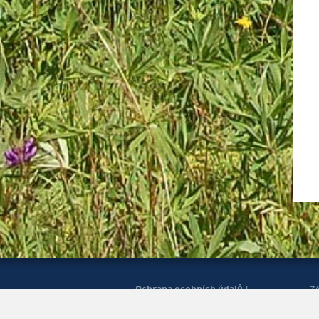
Ochrana osobních údajů
|
Z
Správa cookies
Mapa
H
|
stránek
Zobrazit mobilní
|