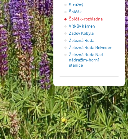
Strážný
Špičák
Špičák-rozhledna
Vítkův kámen
Zadov Kobyla
Železná Ruda
Železná Ruda Belveder
Železná Ruda Nad
nádražím-horní
stanice