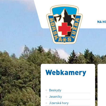
NA H
Webkamery
Beskydy
Jeseníky
Jizerské hory