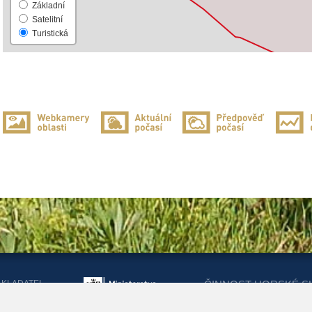
Základní
Satelitní
Turistická
AKLADATEL
ČINNOST HORSKÉ S
ORSKÉ SLUŽBY
DOTACEMI Z MINIST