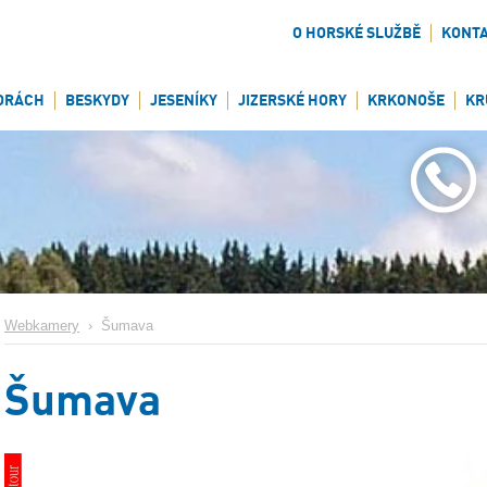
O HORSKÉ SLUŽBĚ
KONT
ORÁCH
BESKYDY
JESENÍKY
JIZERSKÉ HORY
KRKONOŠE
KR
Webkamery
›
Šumava
Šumava