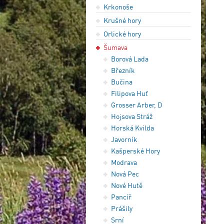
Krkonoše
Krušné hory
Orlické hory
Šumava
Borová Lada
Březník
Bučina
Filipova Huť
Grosser Arber, D
Hojsova Stráž
Horská Kvilda
Javorník
Kašperské Hory
Modrava
Nová Pec
Nové Hutě
Pancíř
Prášily
Srní