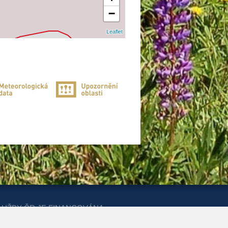
−
Leaflet
LUŽBY ČR JE FINANCOVÁNA
ERSTVA PRO MÍSTNÍ ROZVOJ A