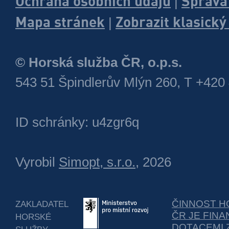
Ochrana osobních údajů
Správa
|
Mapa stránek
Zobrazit klasick
|
© Horská služba ČR, o.p.s.
543 51 Špindlerův Mlýn 260, T +420
ID schránky: u4zgr6q
Vyrobil
Simopt, s.r.o.
, 2026
ČINNOST H
ZAKLADATEL
ČR JE FIN
HORSKÉ
DOTACEMI 