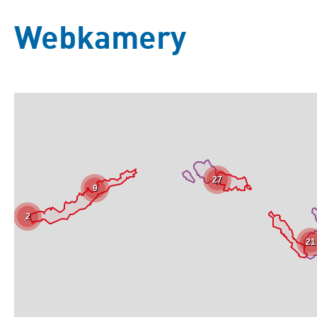
Webkamery
27
9
2
21
Základní
Satelitní
Turistická