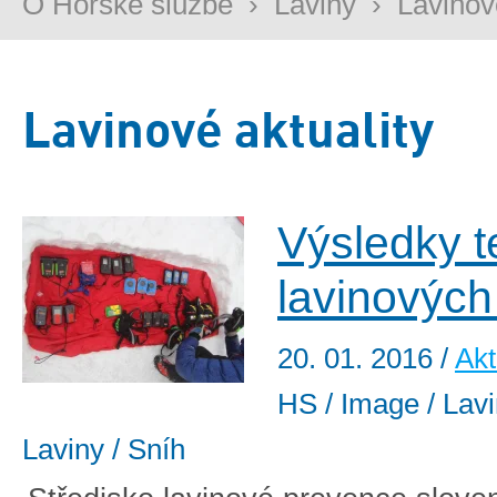
O Horské službě
›
Laviny
›
Lavinov
Lavinové aktuality
Výsledky t
lavinových 
20. 01. 2016
/
Akt
HS / Image / Lav
Laviny / Sníh