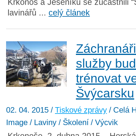
Krkonoš a Jeseníků se zúčastnili “
lavinářů ...
celý článek
Záchranář
služby bu
trénovat v
Švýcarsku
02. 04. 2015
/
Tiskové zprávy
/ Celá H
Image / Laviny / Školení / Výcvik
Krkonoše, 2. dubna 2015 – Horsk