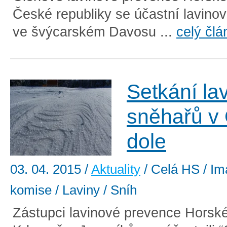
České republiky se účastní lavino
ve švýcarském Davosu ...
celý člá
Setkání la
sněhařů v
dole
03. 04. 2015
/
Aktuality
/ Celá HS / Im
komise / Laviny / Sníh
Zástupci lavinové prevence Horsk