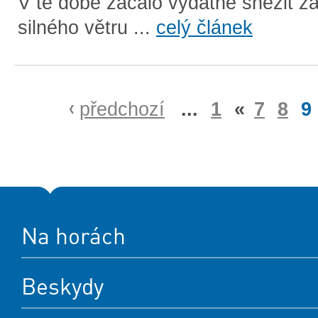
V té době začalo vydatně sněžit z
silného větru ...
celý článek
předchozí
...
1
«
7
8
9
Na horách
Beskydy