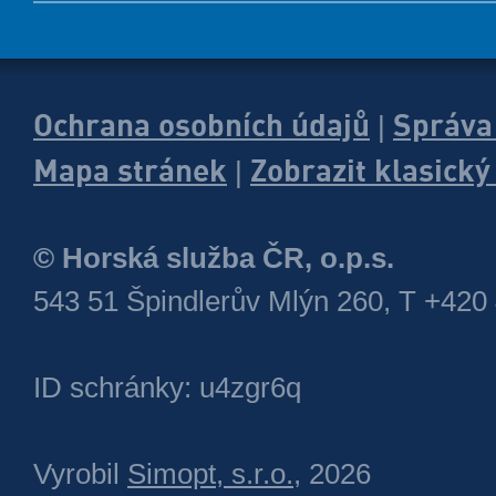
Ochrana osobních údajů
Správa
|
Mapa stránek
Zobrazit klasick
|
© Horská služba ČR, o.p.s.
543 51 Špindlerův Mlýn 260, T +420
ID schránky: u4zgr6q
Vyrobil
Simopt, s.r.o.
, 2026