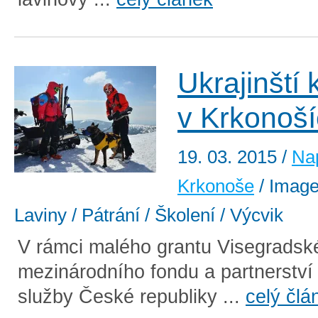
Ukrajinští
v Krkonoš
19. 03. 2015
/
Nap
Krkonoše
/ Image
Laviny / Pátrání / Školení / Výcvik
V rámci malého grantu Visegradsk
mezinárodního fondu a partnerství
služby České republiky ...
celý člá