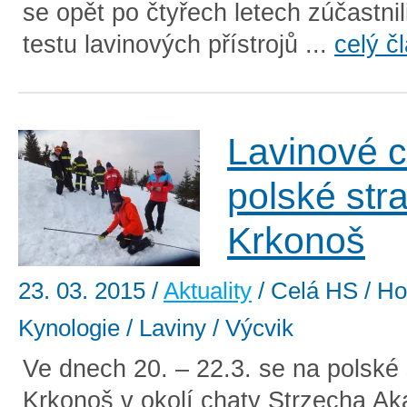
se opět po čtyřech letech zúčastnil
testu lavinových přístrojů ...
celý č
Lavinové c
polské str
Krkonoš
23. 03. 2015
/
Aktuality
/ Celá HS / Ho
Kynologie / Laviny / Výcvik
Ve dnech 20. – 22.3. se na polské
Krkonoš v okolí chaty Strzecha A