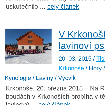
uskutečnilo ...
celý článek
V Krkonoší
lavinoví ps
20. 03. 2015
/
Tis
Krkonoše
/ Hory 
Kynologie / Laviny / Výcvik
Krkonoše, 20. března 2015 – Na R
boudách v Krkonoších probíhá v t
lavinový ...
celý článek