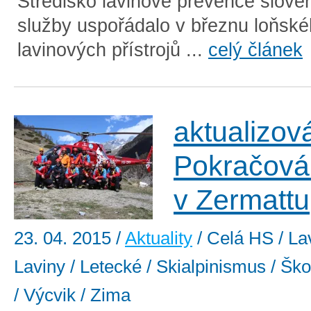
Středisko lavinové prevence slove
služby uspořádalo v březnu loňské
lavinových přístrojů ...
celý článek
aktualizov
Pokračová
v Zermattu
23. 04. 2015
/
Aktuality
/ Celá HS / La
Laviny / Letecké / Skialpinismus / Ško
/ Výcvik / Zima