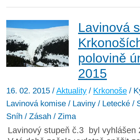
Lavinová s
Krkonoších
polovině ú
2015
16. 02. 2015
/
Aktuality
/
Krkonoše
/ K
Lavinová komise / Laviny / Letecké / 
Sníh / Zásah / Zima
Lavinový stupeň č.3 byl vyhlášen 