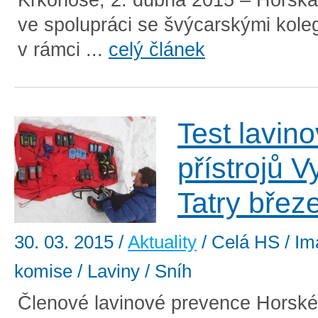
ve spolupráci se švýcarskými koleg
v rámci ...
celý článek
Test lavin
přístrojů 
Tatry břez
30. 03. 2015
/
Aktuality
/ Celá HS / Im
komise / Laviny / Sníh
Členové lavinové prevence Horsk