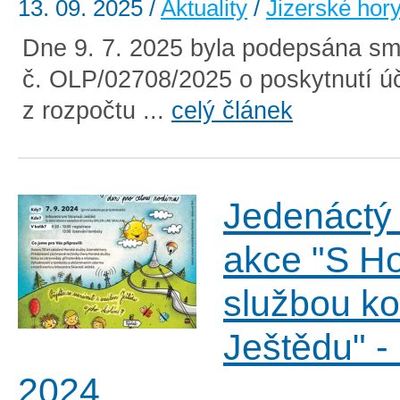
13. 09. 2025
/
Aktuality
/
Jizerské hor
Dne 9. 7. 2025 byla podepsána sm
č. OLP/02708/2025 o poskytnutí ú
z rozpočtu ...
celý článek
Jedenáctý 
akce "S H
službou k
Ještědu" - 
2024