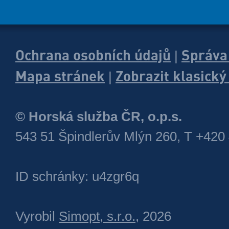
Ochrana osobních údajů
Správa
|
Mapa stránek
Zobrazit klasick
|
© Horská služba ČR, o.p.s.
543 51 Špindlerův Mlýn 260, T +420
ID schránky: u4zgr6q
Vyrobil
Simopt, s.r.o.
, 2026