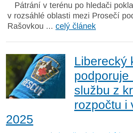
Pátrání v terénu po hledači pokl
v rozsáhlé oblasti mezi Prosečí p
Rašovkou ...
celý článek
Liberecký 
podporuje
službu z k
rozpočtu i 
2025