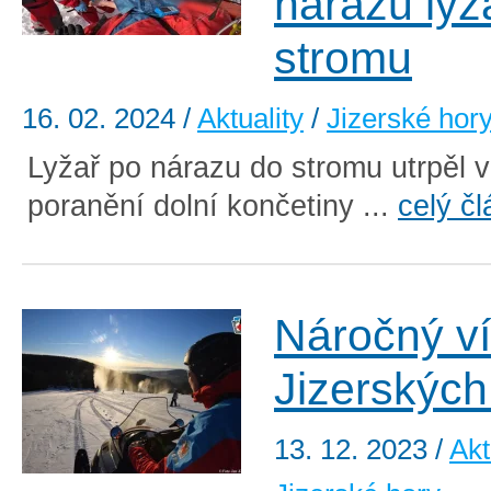
nárazu lyž
stromu
16. 02. 2024
/
Aktuality
/
Jizerské hor
Lyžař po nárazu do stromu utrpěl 
poranění dolní končetiny ...
celý č
Náročný v
Jizerských
13. 12. 2023
/
Akt