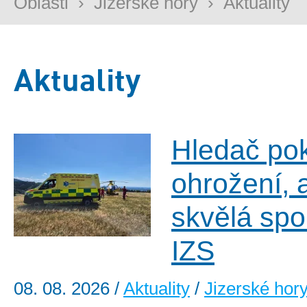
Oblasti
›
Jizerské hory
›
Aktuality
Aktuality
Hledač po
ohrožení, 
skvělá spo
IZS
08. 08. 2026
/
Aktuality
/
Jizerské hor