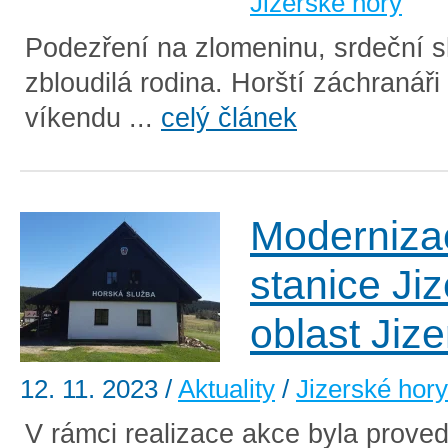
Jizerské hory
Podezření na zlomeninu, srdeční sl
zbloudilá rodina. Horští záchranáři
víkendu ...
celý článek
Moderniza
stanice Jiz
oblast Jiz
12. 11. 2023
/
Aktuality
/
Jizerské hory
V rámci realizace akce byla prov