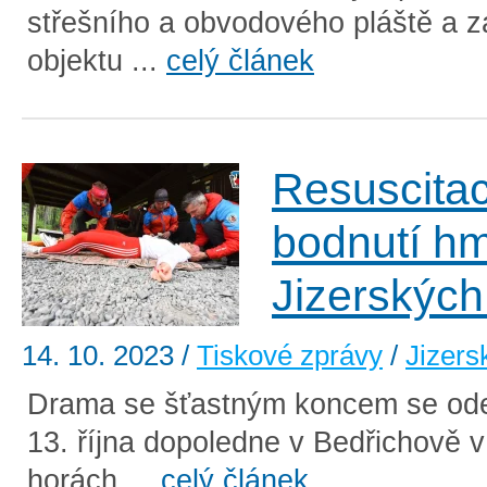
střešního a obvodového pláště a z
objektu ...
celý článek
Resuscita
bodnutí h
Jizerských
14. 10. 2023
/
Tiskové zprávy
/
Jizers
Drama se šťastným koncem se ode
13. října dopoledne v Bedřichově v
horách ...
celý článek