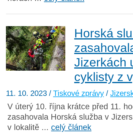
Horská sl
zasahoval
Jizerkách 
cyklisty z 
11. 10. 2023
/
Tiskové zprávy
/
Jizers
V úterý 10. října krátce před 11. h
zasahovala Horská služba v Jizer
v lokalitě ...
celý článek