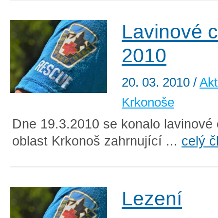
Lavinové c
2010
20. 03. 2010
/
Akt
Krkonoše
Dne 19.3.2010 se konalo lavinové 
oblast Krkonoš zahrnující ...
celý č
Lezení