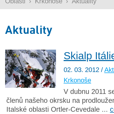
Oblasti
›
Krkonoše
›
Aktuality
Aktuality
Skialp Itáli
02. 03. 2012
/
Akt
Krkonoše
V dubnu 2011 se
členů našeho okrsku na prodlouže
Italské oblasti Ortler-Cevedale ...
c