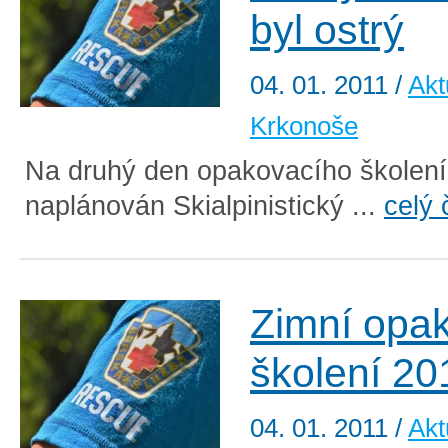
byl ostrý
04. 01. 2011
/
Akt
Krkonoše
Na druhý den opakovacího školení
naplánován Skialpinistický ...
celý 
Zimní opa
školení 20
04. 01. 2011
/
Akt