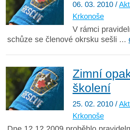
06. 03. 2010
/
Akt
Krkonoše
V rámci pravide
schůze se členové okrsku sešli ...
Zimní opa
školení
25. 02. 2010
/
Akt
Krkonoše
Dne 12.12.2009 proběhlo pravidel