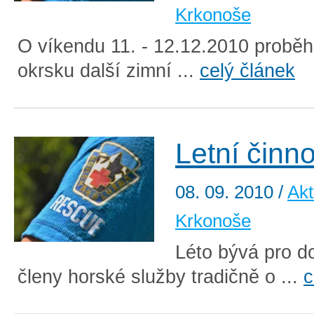
Krkonoše
O víkendu 11. - 12.12.2010 probě
okrsku další zimní ...
celý článek
Letní činno
08. 09. 2010
/
Akt
Krkonoše
Léto bývá pro d
členy horské služby tradičně o ...
c