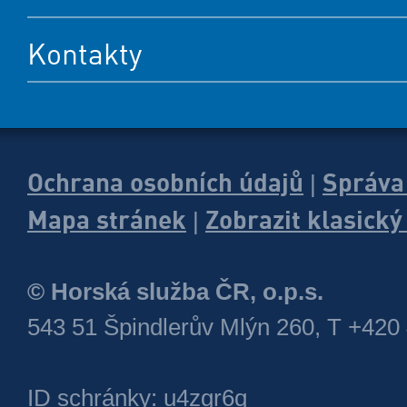
Kontakty
Ochrana osobních údajů
Správa
|
Mapa stránek
Zobrazit klasick
|
© Horská služba ČR, o.p.s.
543 51 Špindlerův Mlýn 260, T +420
ID schránky: u4zgr6q