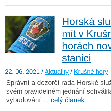
Horská sl
mít v Kruš
horách no
stanici
22. 06. 2021
/
Aktuality
/
Krušné hory
Správní a dozorčí rada Horské slu
svém pravidelném jednání schváli
vybudování ...
celý článek