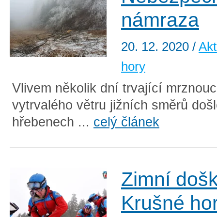
námraza
20. 12. 2020
/
Akt
hory
Vlivem několik dní trvající mrznouc
vytrvalého větru jižních směrů doš
hřebenech ...
celý článek
Zimní doš
Krušné ho