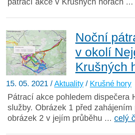
pátrací akce v Krušných horách ..
Noční pátr
v okolí Ne
Krušných 
15. 05. 2021
/
Aktuality
/
Krušné hory
Pátrací akce pohledem dispečera 
služby. Obrázek 1 před zahájením 
obrázek 2 v jejím průběhu ...
celý 