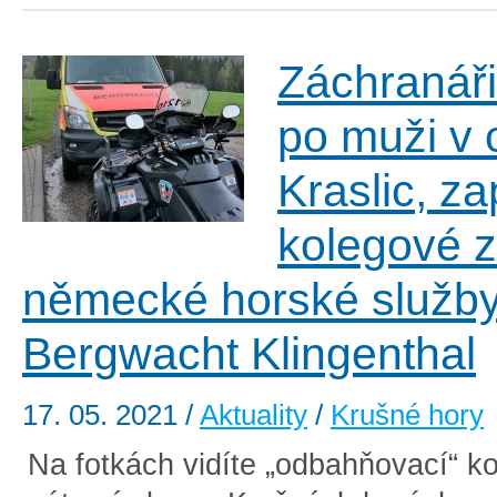
Záchranáři 
po muži v 
Kraslic, zap
kolegové z
německé horské služb
Bergwacht Klingenthal
17. 05. 2021
/
Aktuality
/
Krušné hory
Na fotkách vidíte „odbahňovací“ ko