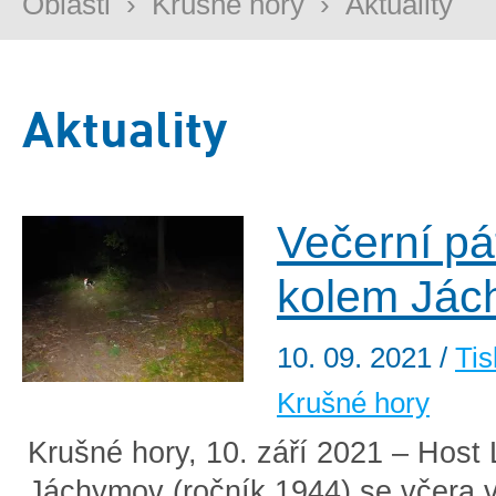
Oblasti
›
Krušné hory
›
Aktuality
Aktuality
Večerní pá
kolem Já
10. 09. 2021
/
Tis
Krušné hory
Krušné hory, 10. září 2021 – Host 
Jáchymov (ročník 1944) se včera 