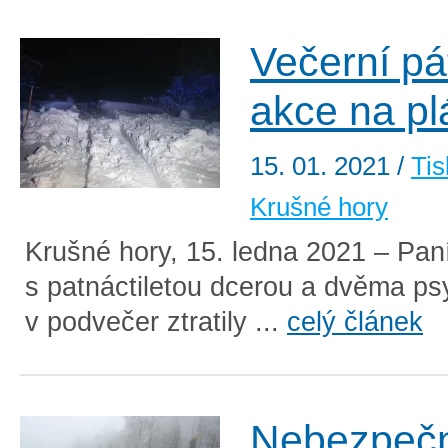
Večerní pá
akce na pl
15. 01. 2021
/
Tis
Krušné hory
Krušné hory, 15. ledna 2021 – Pan
s patnáctiletou dcerou a dvěma ps
v podvečer ztratily ...
celý článek
Nebezpeč