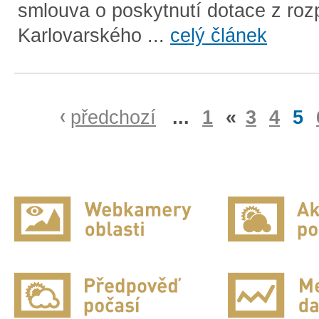
smlouva o poskytnutí dotace z roz
Karlovarského ...
celý článek
předchozí
...
1
«
3
4
5