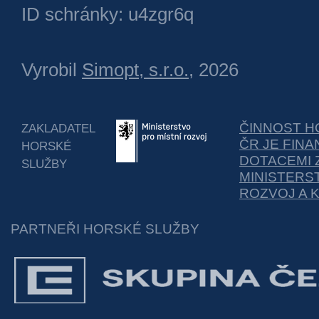
ID schránky: u4zgr6q
Vyrobil
Simopt, s.r.o.
, 2026
ČINNOST H
ZAKLADATEL
ČR JE FIN
HORSKÉ
DOTACEMI 
SLUŽBY
MINISTERS
ROZVOJ A 
PARTNEŘI HORSKÉ SLUŽBY