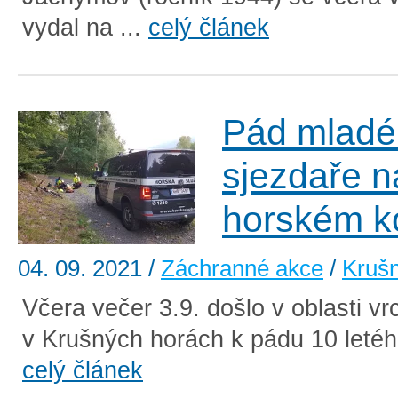
vydal na ...
celý článek
Pád mladé
sjezdaře n
horském k
04. 09. 2021
/
Záchranné akce
/
Krušn
Včera večer 3.9. došlo v oblasti v
v Krušných horách k pádu 10 letého 
celý článek