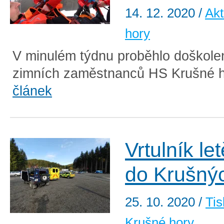
14. 12. 2020
/
Akt
hory
V minulém týdnu proběhlo doškolen
zimních zaměstnanců HS Krušné h
článek
Vrtulník le
do Krušný
25. 10. 2020
/
Tis
Krušné hory