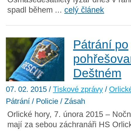
spadl během ...
celý článek
Pátrání po
pohřešova
Deštném
07. 02. 2015
/
Tiskové zprávy
/
Orlick
Pátrání / Policie / Zásah
Orlické hory, 7. února 2015 – Noční
mají za sebou záchranáři HS Orlic