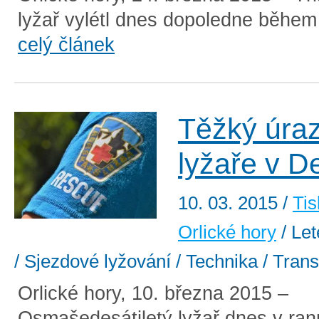
lyžař vylétl dnes dopoledne během j
celý článek
Těžký úraz
lyžaře v 
10. 03. 2015
/
Tis
Orlické hory
/ Le
/ Sjezdové lyžování / Technika / Tran
Orlické hory, 10. března 2015 –
Osmašedesátiletý lyžař dnes v ran