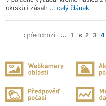
okrsků i zásah ...
celý článek
předchozí
...
1
«
2
3
4