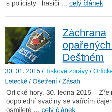
s policisty i hasiči ...
celý článek
Záchrana
opařených 
Deštném
30. 01. 2015
/
Tiskové zprávy
/
Orlick
Letecké / Ošetření / Zásah
Orlické hory, 30. ledna 2015 – Zř
odpolední svačiny se vařícím čajem
osmileté ...
celý článek