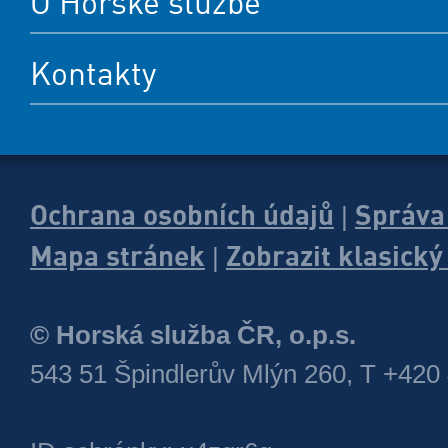
O Horské službě
Kontakty
Ochrana osobních údajů
Správa
|
Mapa stránek
Zobrazit klasick
|
© Horská služba ČR, o.p.s.
543 51 Špindlerův Mlýn 260, T +420