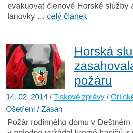
evakuovat členové Horské služby a
lanovky ...
celý článek
Horská sl
zasahoval
požáru
14. 02. 2014
/
Tiskové zprávy
/
Orlick
Ošetření / Zásah
Požár rodinného domu v Deštném 
v poledne vyžádal kromě hasičů z 