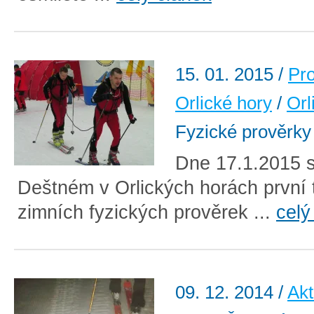
15. 01. 2015
/
Pr
Orlické hory
/
Orl
Fyzické prověrky
Dne 17.1.2015 s
Deštném v Orlických horách první 
zimních fyzických prověrek ...
celý
09. 12. 2014
/
Akt