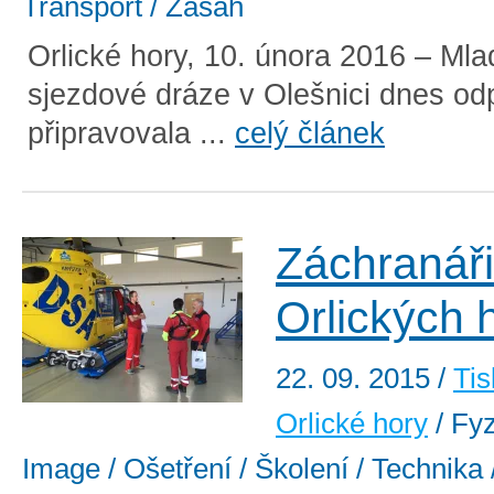
Transport / Zásah
Orlické hory, 10. února 2016 – Ml
sjezdové dráze v Olešnici dnes od
připravovala ...
celý článek
Záchranáři 
Orlických 
22. 09. 2015
/
Tis
Orlické hory
/ Fyz
Image / Ošetření / Školení / Technika 