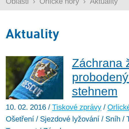
Oblasti
›
Orlické hory
›
Aktuality
Aktuality
Záchrana 
proboden
stehnem
10. 02. 2016
/
Tiskové zprávy
/
Orlick
Ošetření / Sjezdové lyžování / Sníh / 