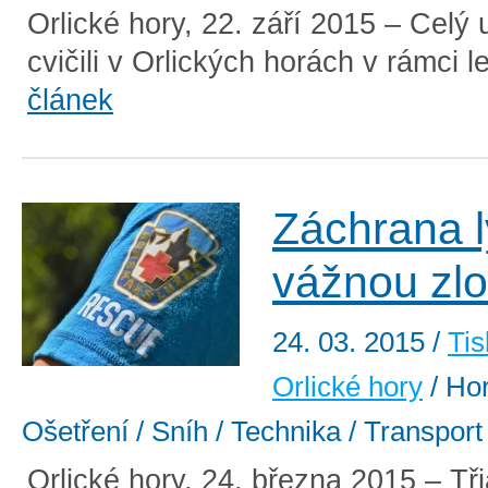
Orlické hory, 22. září 2015 – Celý 
cvičili v Orlických horách v rámci l
článek
Záchrana l
vážnou zl
24. 03. 2015
/
Tis
Orlické hory
/ Ho
Ošetření / Sníh / Technika / Transport
Orlické hory, 24. března 2015 – Třia