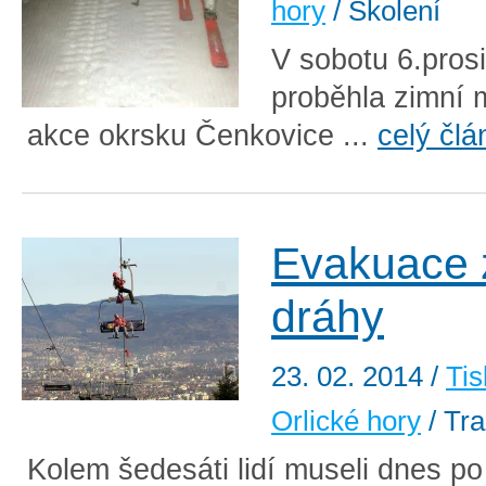
hory
/ Školení
V sobotu 6.pros
proběhla zimní 
akce okrsku Čenkovice ...
celý člá
Evakuace 
dráhy
23. 02. 2014
/
Tis
Orlické hory
/ Tra
Kolem šedesáti lidí museli dnes po