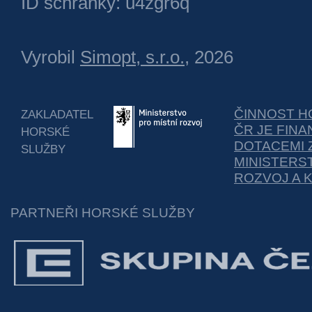
ID schránky: u4zgr6q
Vyrobil
Simopt, s.r.o.
, 2026
ČINNOST H
ZAKLADATEL
ČR JE FIN
HORSKÉ
DOTACEMI 
SLUŽBY
MINISTERS
ROZVOJ A 
PARTNEŘI HORSKÉ SLUŽBY