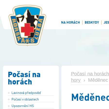
NA HORÁCH
BESKYDY
JE
Počasí na
Počasí na horách
horách
hory
›
Měděnec
Lavinová předpověď
Měděne
Počasí v oblastech
Upozornění HS