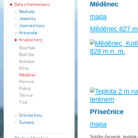
Měděnec
Data z meteostanic
Beskydy
mapa
Jeseníky
Jizerské hory
Měděnec 827 m
Krkonoše
Krušné hory
Bouřňák
Boží Dar
Bublava
Klíny
Měděnec
Pernink
Pyšná
Telnice
Tisá
Přísečnice
Orlické hory
Šumava
mapa
Srážky-červené, teplota-