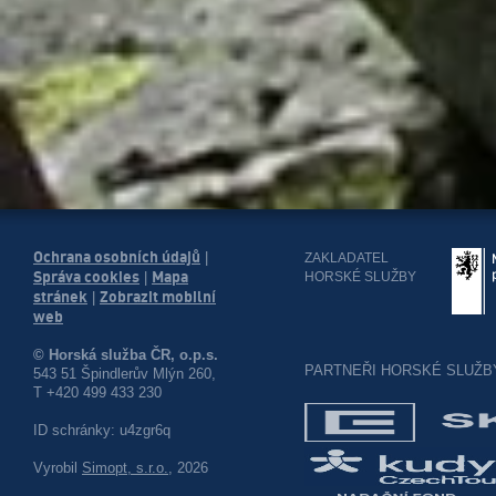
Ochrana osobních údajů
|
ZAKLADATEL
Správa cookies
Mapa
HORSKÉ SLUŽBY
|
stránek
Zobrazit mobilní
|
web
© Horská služba ČR, o.p.s.
PARTNEŘI HORSKÉ SLUŽB
543 51 Špindlerův Mlýn 260,
T +420 499 433 230
ID schránky: u4zgr6q
Vyrobil
Simopt, s.r.o.
, 2026