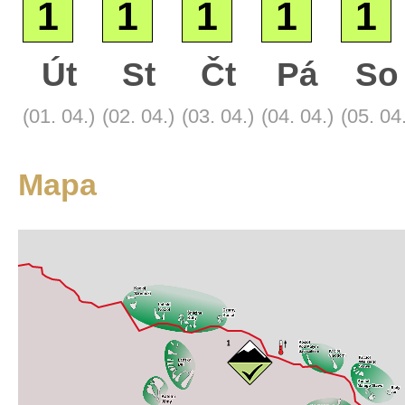
1
1
1
1
1
Út
St
Čt
Pá
So
Základní
(01. 04.)
(02. 04.)
(03. 04.)
(04. 04.)
(05. 04
Satelitní
Turistická
Mapa