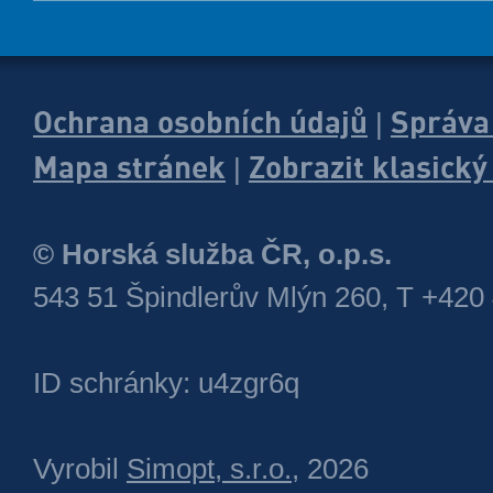
Ochrana osobních údajů
Správa
|
Mapa stránek
Zobrazit klasick
|
© Horská služba ČR, o.p.s.
543 51 Špindlerův Mlýn 260, T +420
ID schránky: u4zgr6q
Vyrobil
Simopt, s.r.o.
, 2026