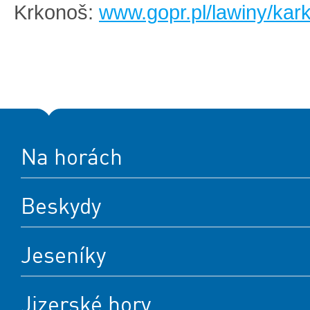
Krkonoš:
www.gopr.pl/lawiny/kar
Na horách
Beskydy
Jeseníky
Jizerské hory