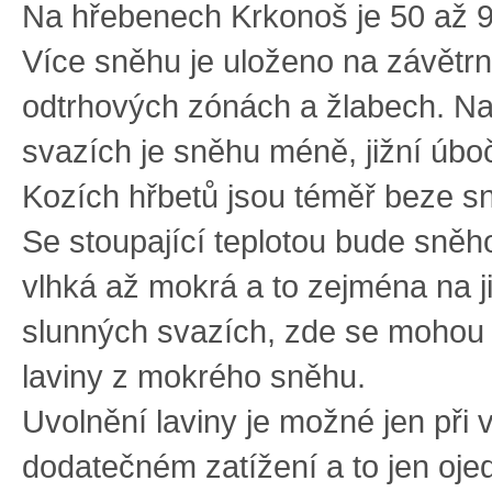
Na hřebenech Krkonoš je 50 až 
Více sněhu je uloženo na závětr
odtrhových zónách a žlabech. Na 
svazích je sněhu méně, jižní úbo
Kozích hřbetů jsou téměř beze s
Se stoupající teplotou bude sně
vlhká až mokrá a to zejména na j
slunných svazích, zde se mohou
laviny z mokrého sněhu.
Uvolnění laviny je možné jen při
dodatečném zatížení a to jen oje