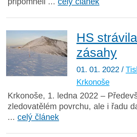
připomněli ...
celý článek
HS strávila
zásahy
01. 01. 2022
/
Tis
Krkonoše
Krkonoše, 1. ledna 2022 – Předev
zledovatělém povrchu, ale i řadu d
...
celý článek