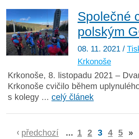
Společné c
polským 
08. 11. 2021
/
Tis
Krkonoše
Krkonoše, 8. listopadu 2021 – Dv
Krkonoše cvičilo během uplynuléh
s kolegy ...
celý článek
předchozí
...
1
2
3
4
5
»