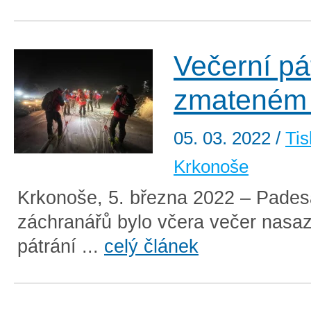
Večerní pá
zmateném
05. 03. 2022
/
Tis
Krkonoše
Krkonoše, 5. března 2022 – Pades
záchranářů bylo včera večer nasa
pátrání ...
celý článek