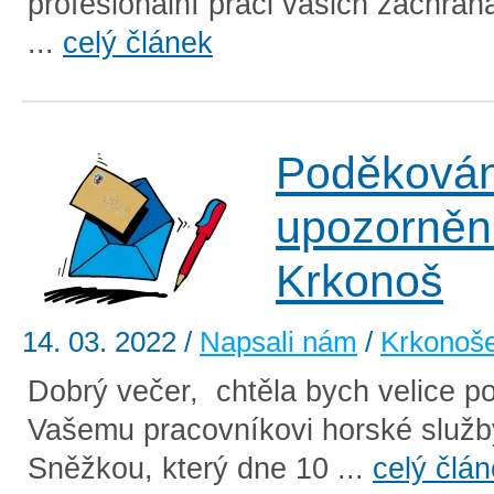
profesionální práci vašich záchran
...
celý článek
Poděkován
upozorněn
Krkonoš
14. 03. 2022
/
Napsali nám
/
Krkonoš
Dobrý večer, chtěla bych velice p
Vašemu pracovníkovi horské služ
Sněžkou, který dne 10 ...
celý člá