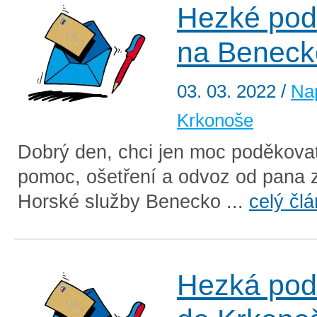
Hezké pod
na Beneck
03. 03. 2022
/
Na
Krkonoše
Dobrý den, chci jen moc poděkova
pomoc, ošetření a odvoz od pana 
Horské služby Benecko ...
celý čl
Hezká pod