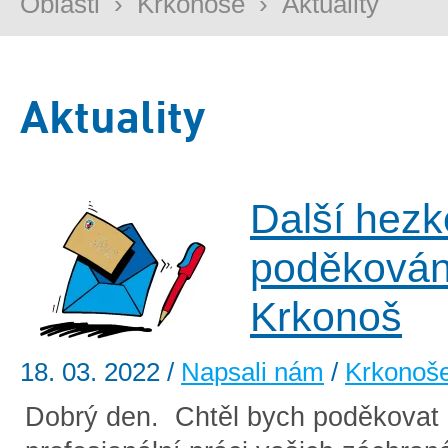
Oblasti
›
Krkonoše
›
Aktuality
Aktuality
Další hezk
poděkován
Krkonoš
18. 03. 2022
/
Napsali nám
/
Krkonoš
Dobrý den. Chtěl bych poděkovat