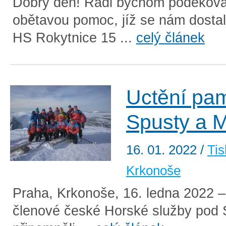
Dobrý den! Rádi bychom poděkova
obětavou pomoc, jíž se nám dostal
HS Rokytnice 15 ...
celý článek
Uctění pa
Spusty a 
16. 01. 2022
/
Tis
Krkonoše
Praha, Krkonoše, 16. ledna 2022 –
členové české Horské služby pod