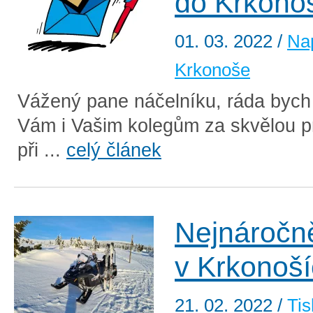
do Krkono
01. 03. 2022
/
Na
Krkonoše
Vážený pane náčelníku, ráda bych
Vám i Vašim kolegům za skvělou p
při ...
celý článek
Nejnáročně
v Krkonoš
21. 02. 2022
/
Tis