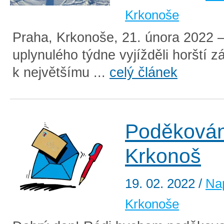
Krkonoše
Praha, Krkonoše, 21. února 2022
uplynulého týdne vyjížděli horští z
k největšímu ...
celý článek
Poděkován
Krkonoš
19. 02. 2022
/
Na
Krkonoše