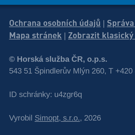
Ochrana osobních údajů
Správa
|
Mapa stránek
Zobrazit klasick
|
© Horská služba ČR, o.p.s.
543 51 Špindlerův Mlýn 260, T +420
ID schránky: u4zgr6q
Vyrobil
Simopt, s.r.o.
, 2026