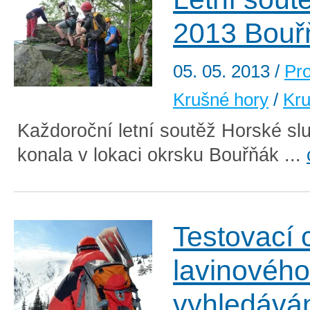
2013 Bouř
05. 05. 2013
/
Pr
Krušné hory
/
Kru
Každoroční letní soutěž Horské slu
konala v lokaci okrsku Bouřňák ...
Testovací 
lavinového
vyhledává