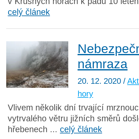
v Krušných horách k pádu 10 letého 
celý článek
Nebezpeč
námraza
20. 12. 2020
/
Akt
hory
Vlivem několik dní trvající mrznouc
vytrvalého větru jižních směrů doš
hřebenech ...
celý článek