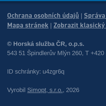
Ochrana osobních údajů
Správa
|
Mapa stránek
Zobrazit klasick
|
© Horská služba ČR, o.p.s.
543 51 Špindlerův Mlýn 260, T +420
ID schránky: u4zgr6q
Vyrobil
Simopt, s.r.o.
, 2026