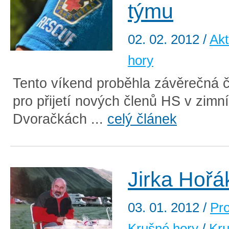
týmu
02. 02. 2012
/
Akt
hory
Tento víkend proběhla závěrečná 
pro přijetí nových členů HS v zimn
Dvoračkách ...
celý článek
Jirka Hořá
03. 01. 2012
/
Pr
Krušné hory
/
Kru