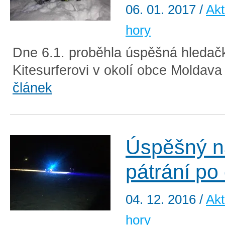
06. 01. 2017
/
Akt
hory
Dne 6.1. proběhla úspěšná hledač
Kitesurferovi v okolí obce Moldava 
článek
Úspěšný n
pátrání po
04. 12. 2016
/
Akt
hory