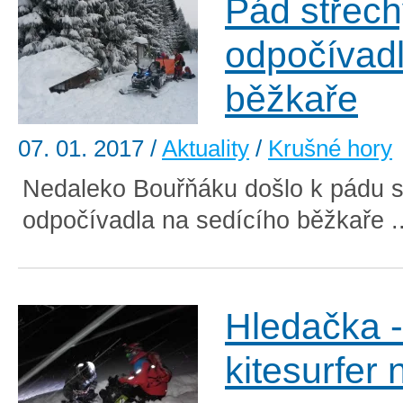
Pád střec
odpočívad
běžkaře
07. 01. 2017
/
Aktuality
/
Krušné hory
Nedaleko Bouřňáku došlo k pádu s
odpočívadla na sedícího běžkaře .
Hledačka -
kitesurfer