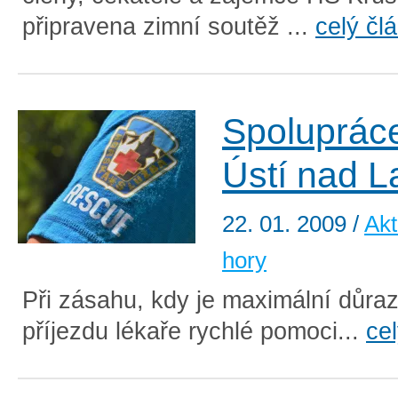
připravena zimní soutěž ...
celý čl
Spoluprác
Ústí nad 
22. 01. 2009
/
Akt
hory
Při zásahu, kdy je maximální důraz
příjezdu lékaře rychlé pomoci...
ce