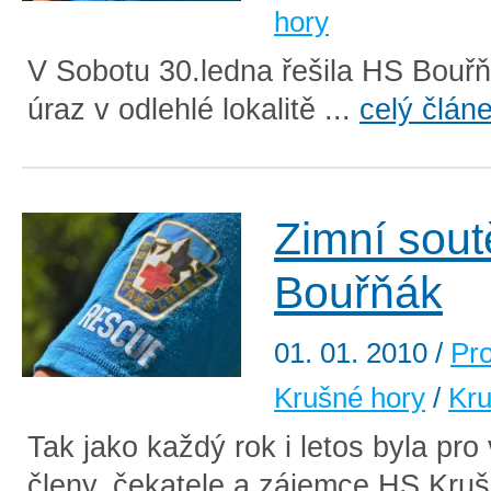
hory
V Sobotu 30.ledna řešila HS Bouř
úraz v odlehlé lokalitě ...
celý člán
Zimní sout
Bouřňák
01. 01. 2010
/
Pr
Krušné hory
/
Kru
Tak jako každý rok i letos byla pr
členy, čekatele a zájemce HS Kru