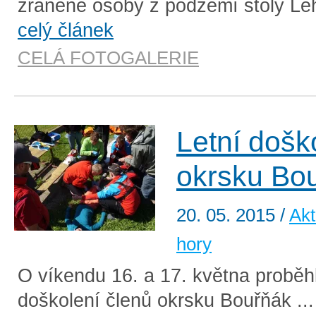
zraněné osoby z podzemí štoly Leh
celý článek
CELÁ FOTOGALERIE
Letní došk
okrsku Bo
20. 05. 2015
/
Akt
hory
O víkendu 16. a 17. května proběhl
doškolení členů okrsku Bouřňák ..