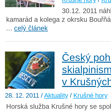
30.12. 2011 náh
kamarád a kolega z okrsku Bouřňá
...
celý článek
Český poh
skialpinis
v Krušnýc
28. 12. 2011
/
Aktuality
/
Krušné hory
Horská služba Krušné hory se spol