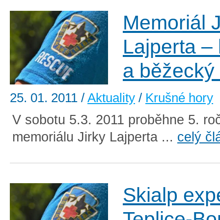
Memoriál J
Lajperta –
a běžecký
25. 01. 2011
/
Aktuality
/
Krušné hory
V sobotu 5.3. 2011 proběhne 5. ro
memoriálu Jirky Lajperta ...
celý čl
Skialp exp
Teplice-Bo