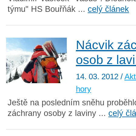
týmu" HS Bouřňák ...
celý článek
Nácvik zá
osob z lav
14. 03. 2012
/
Akt
hory
Ještě na posledním sněhu proběhl
záchrany osoby z laviny ...
celý čl