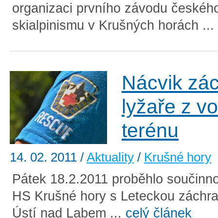
organizaci prvního závodu českéh
skialpinismu v Krušných horách ...
Nácvik zá
lyžaře z v
terénu
14. 02. 2011
/
Aktuality
/
Krušné hory
Pátek 18.2.2011 proběhlo součinno
HS Krušné hory s Leteckou záchr
Ústí nad Labem ...
celý článek