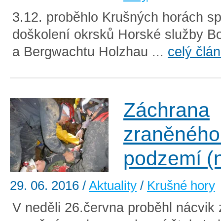
3.12. proběhlo Krušných horách s
doškolení okrsků Horské služby Bo
a Bergwachtu Holzhau ...
celý člá
Záchrana
zraněného
podzemí (n
29. 06. 2016
/
Aktuality
/
Krušné hory
V neděli 26.června proběhl nácvik