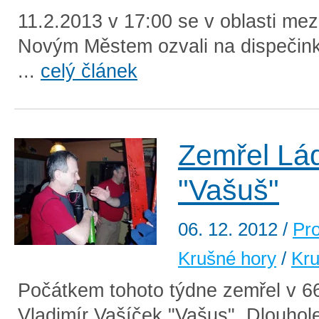
11.2.2013 v 17:00 se v oblasti mez
Novým Městem ozvali na dispečink
...
celý článek
Zemřel Lá
"Vašuš"
06. 12. 2012
/
Pr
Krušné hory
/
Kru
Počátkem tohoto týdne zemřel v 66
Vladimír Vašíček "Vašus". Dlouhole