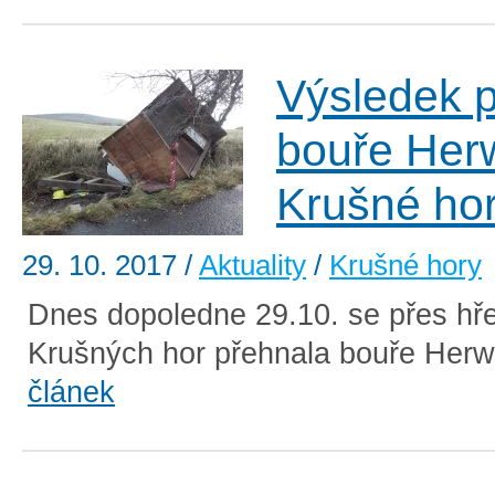
Výsledek 
bouře Herw
Krušné ho
29. 10. 2017
/
Aktuality
/
Krušné hory
Dnes dopoledne 29.10. se přes hř
Krušných hor přehnala bouře Herwa
článek