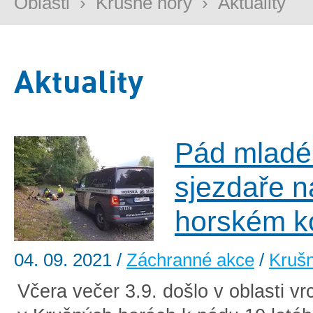
Oblasti
›
Krušné hory
›
Aktuality
Aktuality
Pád mladé
sjezdaře n
horském k
04. 09. 2021
/
Záchranné akce
/
Krušn
Včera večer 3.9. došlo v oblasti v