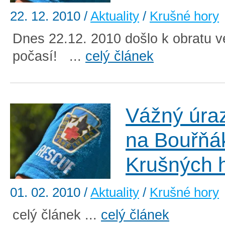
22. 12. 2010
/
Aktuality
/
Krušné hory
Dnes 22.12. 2010 došlo k obratu ve
počasí! ...
celý článek
Vážný úraz
na Bouřňá
Krušných 
01. 02. 2010
/
Aktuality
/
Krušné hory
celý článek ...
celý článek