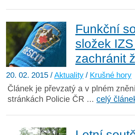
Funkční so
složek IZS
zachránit ž
20. 02. 2015
/
Aktuality
/
Krušné hory
Článek je převzatý a v plném znění
stránkách Policie ČR ...
celý článe
Letní soutě