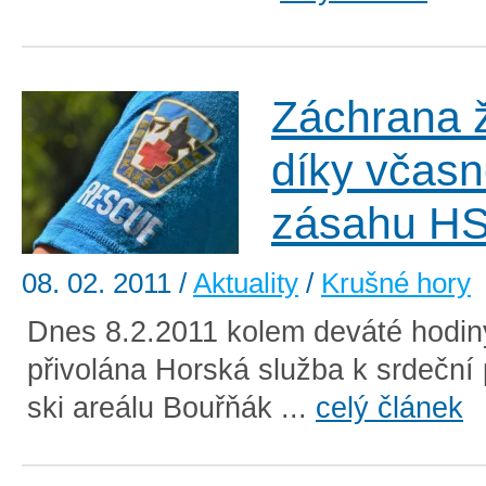
Záchrana ž
díky včas
zásahu H
08. 02. 2011
/
Aktuality
/
Krušné hory
Dnes 8.2.2011 kolem deváté hodin
přivolána Horská služba k srdeční
ski areálu Bouřňák ...
celý článek