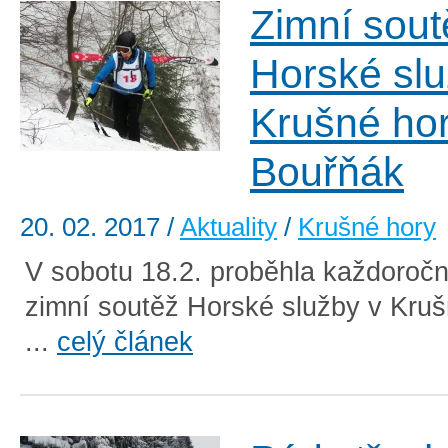
Zimní sout
Horské sl
Krušné ho
Bouřňák
20. 02. 2017
/
Aktuality
/
Krušné hory
V sobotu 18.2. proběhla každoroč
zimní soutěž Horské služby v Kru
...
celý článek