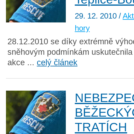
29. 12. 2010
/
Akt
hory
28.12.2010 se díky extrémně výh
sněhovým podmínkám uskutečnila 
akce ...
celý článek
NEBEZPE
BĚŽECKÝ
TRATÍCH