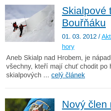
Skialpové 
Bouřňáku
01. 03. 2012
/
Akt
hory
Aneb Skialp nad Hrobem, je nápad
všechny, kteří mají chuť chodit po
skialpových ...
celý článek
Nový člen