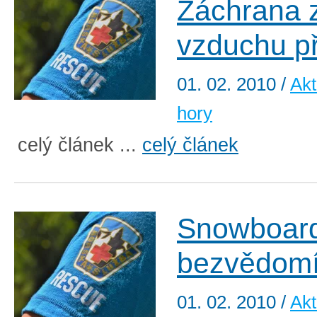
Záchrana 
vzduchu př
01. 02. 2010
/
Akt
hory
celý článek ...
celý článek
Snowboard
bezvědom
01. 02. 2010
/
Akt