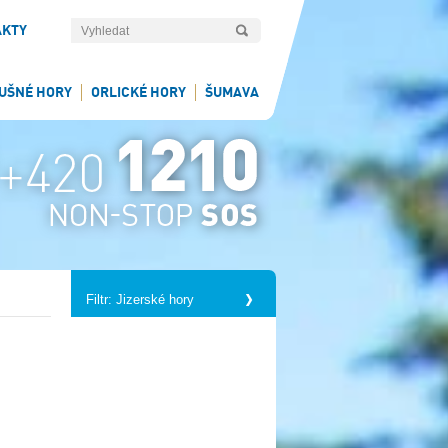
AKTY
UŠNÉ HORY
ORLICKÉ HORY
ŠUMAVA
Filtr: Jizerské hory