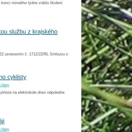
 konci minulého týdne vrátilo školení
kou službu z krajského
2022 usnesením č. 1712/22/RL Smlouvu o
o cyklisty
é hory
yklista na elektrokole dnes odpoledne
ji
é hory