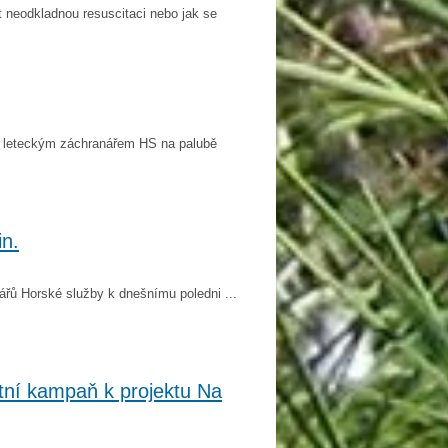
t neodkladnou resuscitaci nebo jak se
s leteckým záchranářem HS na palubě
in.
ářů Horské služby k dnešnímu poledni ...
ktní kampaň k projektu Na