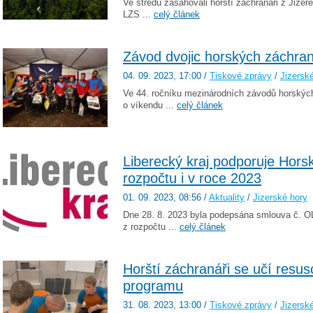
Ve středu zasahovali horští záchranáři z Jizer
LZS ...
celý článek
Závod dvojic horských záchraná
04. 09. 2023
, 17:00
/
Tiskové zprávy
/
Jizersk
Ve 44. ročníku mezinárodních závodů horských
o víkendu ...
celý článek
Liberecký kraj podporuje Hors
rozpočtu i v roce 2023
01. 09. 2023
, 08:56
/
Aktuality
/
Jizerské hory
Dne 28. 8. 2023 byla podepsána smlouva č. O
z rozpočtu ...
celý článek
Horští záchranáři se učí resus
programu
31. 08. 2023
, 13:00
/
Tiskové zprávy
/
Jizersk