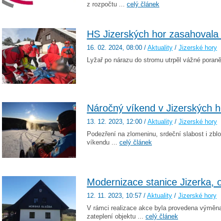
z rozpočtu ...
celý článek
HS Jizerských hor zasahovala 
16. 02. 2024
, 08:00
/
Aktuality
/
Jizerské hory
Lyžař po nárazu do stromu utrpěl vážné poraněn
Náročný víkend v Jizerských 
13. 12. 2023
, 12:00
/
Aktuality
/
Jizerské hory
Podezření na zlomeninu, srdeční slabost i zblou
víkendu ...
celý článek
Modernizace stanice Jizerka, o
12. 11. 2023
, 10:57
/
Aktuality
/
Jizerské hory
V rámci realizace akce byla provedena výměna
zateplení objektu ...
celý článek