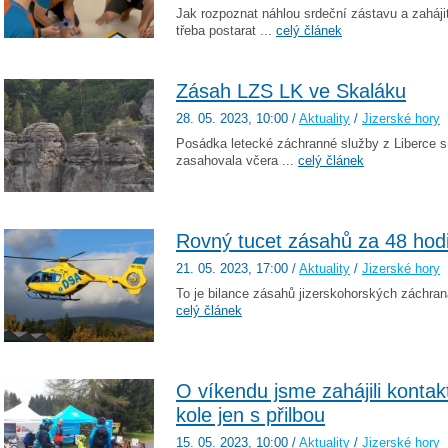
Jak rozpoznat náhlou srdeční zástavu a zaháji
třeba postarat ...
celý článek
Zásah LZS LK ve Skaláku
28. 05. 2023
, 10:00
/
Aktuality
/
Jizerské hory
Posádka letecké záchranné služby z Liberce 
zasahovala včera ...
celý článek
Rovný tucet zásahů za 48 hod
21. 05. 2023
, 17:00
/
Aktuality
/
Jizerské hory
To je bilance zásahů jizerskohorských záchran
celý článek
O víkendu jsme zahájili konta
kole jen s přilbou
15. 05. 2023
, 10:00
/
Aktuality
/
Jizerské hory