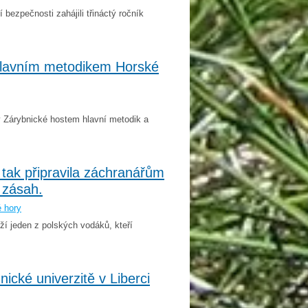
bezpečnosti zahájili třináctý ročník
lavním metodikem Horské
y Zárybnické hostem hlavní metodik a
 tak připravila záchranářům
 zásah.
é hory
ží jeden z polských vodáků, kteří
ické univerzitě v Liberci