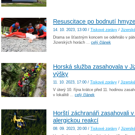
Resuscitace po bodnutí hmyze
14. 10. 2023
, 13:00
/
Tiskové zprávy
/
Jizersk
Drama se šťastným koncem se odehrálo v pátek
Jizerských horách ...
celý článek
Horská služba zasahovala v Ji
výšky
11. 10. 2023
, 17:00
/
Tiskové zprávy
/
Jizerské
V úterý 10. října krátce před 11. hodinou zas
v lokalitě ...
celý článek
Horští záchranáři zasahovali v
alergickou reakcí
08. 09. 2023
, 20:00
/
Tiskové zprávy
/
Jizersk