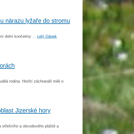
u nárazu lyžaře do stromu
í dolní končetiny ...
celý článek
horách
dilá rodina. Horští záchranáři měli o
blast Jizerské hory
 střešního a obvodového pláště a