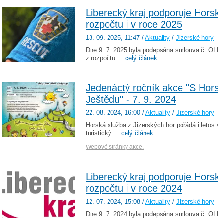
Liberecký kraj podporuje Hors
rozpočtu i v roce 2025
13. 09. 2025
, 11:47
/
Aktuality
/
Jizerské hory
Dne 9. 7. 2025 byla podepsána smlouva č. OL
z rozpočtu ...
celý článek
Jedenáctý ročník akce "S Hor
Ještědu" - 7. 9. 2024
22. 08. 2024
, 16:00
/
Aktuality
/
Jizerské hory
Horská služba z Jizerských hor pořádá i letos 
turistický ...
celý článek
Webové stránky akce.
Liberecký kraj podporuje Hors
rozpočtu i v roce 2024
12. 07. 2024
, 15:08
/
Aktuality
/
Jizerské hory
Dne 9. 7. 2024 byla podepsána smlouva č. OL