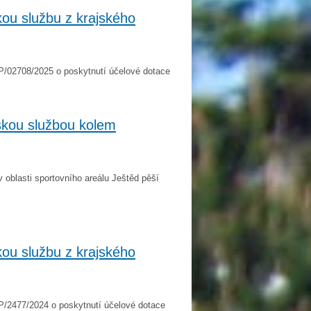
kou službu z krajského
P/02708/2025 o poskytnutí účelové dotace
skou službou kolem
v oblasti sportovního areálu Ještěd pěší
kou službu z krajského
P/2477/2024 o poskytnutí účelové dotace