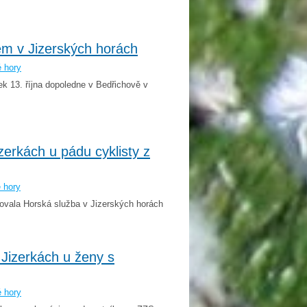
m v Jizerských horách
é hory
 13. října dopoledne v Bedřichově v
zerkách u pádu cyklisty z
 hory
ahovala Horská služba v Jizerských horách
 Jizerkách u ženy s
é hory