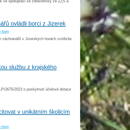
ek ve spolupráci se zdravotníky ze ZZS a
řů ovládli borci z Jizerek
é hory
 záchranářů v Jizerských horách zvítězila
kou službu z krajského
LP/2675/2023 o poskytnutí účelové dotace
citovat v unikátním školicím
é hory