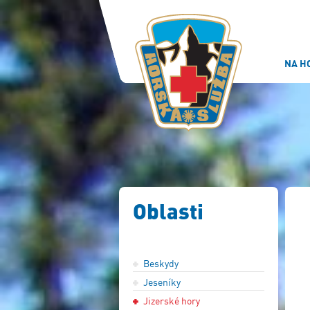
NA H
Oblasti
Beskydy
Jeseníky
Jizerské hory