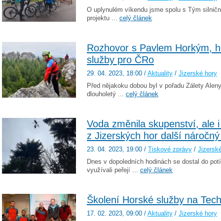
O uplynulém víkendu jsme spolu s Tým silniční 
projektu ...
celý článek
Rozhovor s Pavlem Horkým, h
služby pro ČRo
29. 04. 2023
, 18:00
/
Aktuality
/
Jizerské hory
Před nějakoku dobou byl v pořadu Zálety Alen
dlouholetý ...
celý článek
Voda změnila skupenství, ale i
z Jizerských hor další náročný
23. 04. 2023
, 19:00
/
Tiskové zprávy
/
Jizersk
Dnes v dopoledních hodinách se dostal do potí
využívali peřejí ...
celý článek
Školení Horské služby na Techn
17. 02. 2023
, 09:00
/
Aktuality
/
Jizerské hory