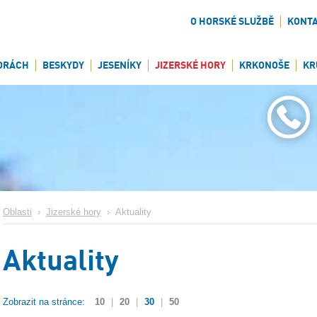
O HORSKÉ SLUŽBĚ
KONT
ORÁCH
BESKYDY
JESENÍKY
JIZERSKÉ HORY
KRKONOŠE
KR
Oblasti
›
Jizerské hory
›
Aktuality
Aktuality
Zobrazit na stránce:
10
|
20
|
30
|
50