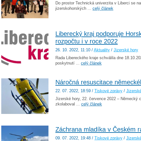
Do prostor Technická univerzita v Liberci se na
jizerskohorských ...
celý článek
Liberecký kraj podporuje Hors
rozpočtu i v roce 2022
26. 10. 2022
, 11:10
/
Aktuality
/
Jizerské hory
Rada Libereckého kraje schválila dne 18.10.
poskytnutí ...
celý článek
Náročná resuscitace německéh
22. 07. 2022
, 18:59
/
Tiskové zprávy
/
Jizersk
Jizerské hory, 22. července 2022 – Německý c
zkolaboval ...
celý článek
Záchrana mladíka v Českém rá
09. 07. 2022
, 19:48
/
Tiskové zprávy
/
Jizersk