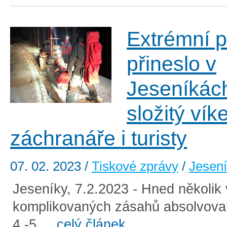
Extrémní p
přineslo v
Jeseníkác
složitý vík
záchranáře i turisty
07. 02. 2023
/
Tiskové zprávy
/
Jesen
Jeseníky, 7.2.2023 - Hned několik 
komplikovaných zásahů absolvova
4.-5 ...
celý článek