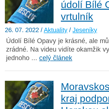
údolí Bílé
vrtulník
26. 07. 2022
/
Aktuality
/
Jeseníky
Údolí Bílé Opavy je krásné, ale mů
zrádné. Na videu vidíte okamžik v
jednoho ...
celý článek
Moravskos
kraj podpo