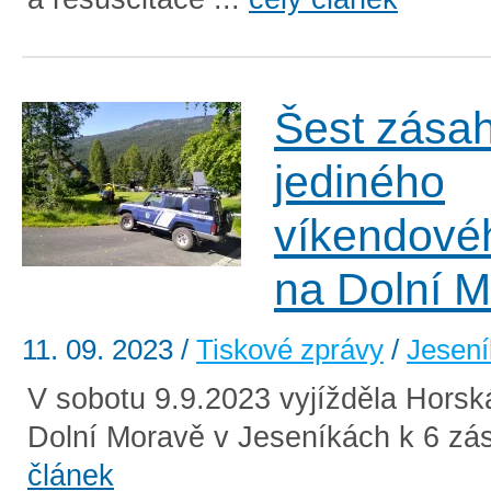
Šest zása
jediného
víkendové
na Dolní 
11. 09. 2023
/
Tiskové zprávy
/
Jesení
V sobotu 9.9.2023 vyjížděla Horsk
Dolní Moravě v Jeseníkách k 6 zá
článek