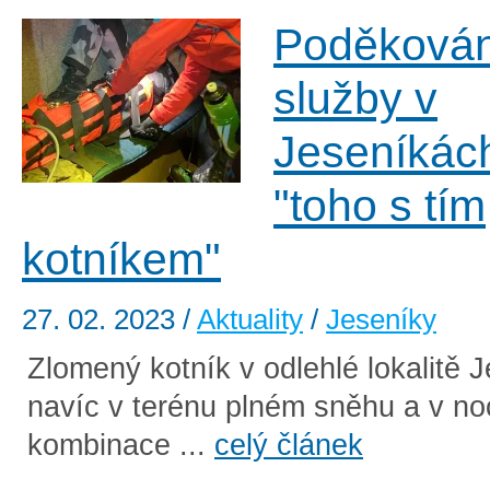
Poděkován
služby v
Jeseníkác
"toho s tím
kotníkem"
27. 02. 2023
/
Aktuality
/
Jeseníky
Zlomený kotník v odlehlé lokalitě 
navíc v terénu plném sněhu a v no
kombinace ...
celý článek