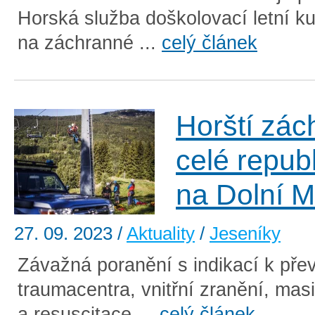
Horská služba doškolovací letní k
na záchranné ...
celý článek
Horští zác
celé republi
na Dolní 
27. 09. 2023
/
Aktuality
/
Jeseníky
Závažná poranění s indikací k pře
traumacentra, vnitřní zranění, mas
a resuscitace ...
celý článek