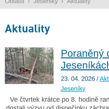
Oblasti
›
Jeseníky
›
Aktuality
Aktuality
Poraněný 
Jeseníkác
23. 04. 2026
/
Akt
Jeseníky
Ve čtvrtek krátce po 8. hodině ra
dostali výzvu od dispečinku záchra