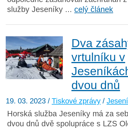
služby Jeseníky ...
celý článek
Dva zásah
vrtulníku v
Jeseníkác
dvou dnů
19. 03. 2023
/
Tiskové zprávy
/
Jesen
Horská služba Jeseníky má za se
dvou dnů dvě spolupráce s LZS O