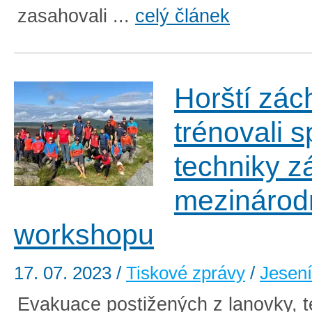
zasahovali ...
celý článek
Horští zác
trénovali s
techniky z
mezinárod
workshopu
17. 07. 2023
/
Tiskové zprávy
/
Jesen
Evakuace postižených z lanovky, t