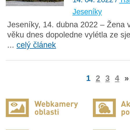
Jeseníky
Jeseníky, 14. dubna 2022 – Žena 
věku dnes dopoledne vylétla ze sje
...
celý článek
1
2
3
4
»