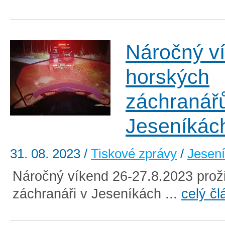
Náročný v
horských
záchranář
Jeseníkác
31. 08. 2023
/
Tiskové zprávy
/
Jesen
Náročný víkend 26-27.8.2023 prožil
záchranáři v Jeseníkách ...
celý čl