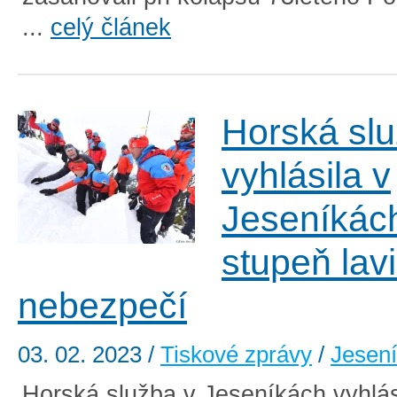
...
celý článek
Horská sl
vyhlásila v
Jeseníkách
stupeň lav
nebezpečí
03. 02. 2023
/
Tiskové zprávy
/
Jesen
Horská služba v Jeseníkách vyhlás