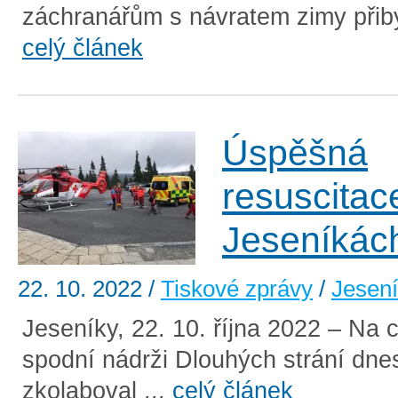
záchranářům s návratem zimy přibý
celý článek
Úspěšná
resuscitac
Jeseníkác
22. 10. 2022
/
Tiskové zprávy
/
Jesen
Jeseníky, 22. 10. října 2022 – Na 
spodní nádrži Dlouhých strání dne
zkolaboval ...
celý článek