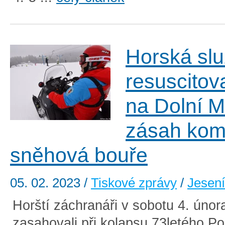
Horská sl
resuscitov
na Dolní M
zásah kom
sněhová bouře
05. 02. 2023
/
Tiskové zprávy
/
Jesen
Horští záchranáři v sobotu 4. únor
zasahovali při kolapsu 73letého Pol