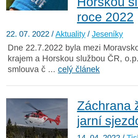
Horskou sl
roce 2022
22. 07. 2022
/
Aktuality
/
Jeseníky
Dne 22.7.2022 byla mezi Moravsk
krajem a Horskou službou ČR, o.p
smlouva č ...
celý článek
Záchrana 
jarní sjez
14. 04. 2022
/
Tis