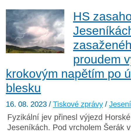
HS zasaho
Jeseníkác
zasažené
proudem v
krokovým napětím po 
blesku
16. 08. 2023
/
Tiskové zprávy
/
Jesen
Fyzikální jev přinesl výjezd Horské
Jeseníkách. Pod vrcholem Šerák 