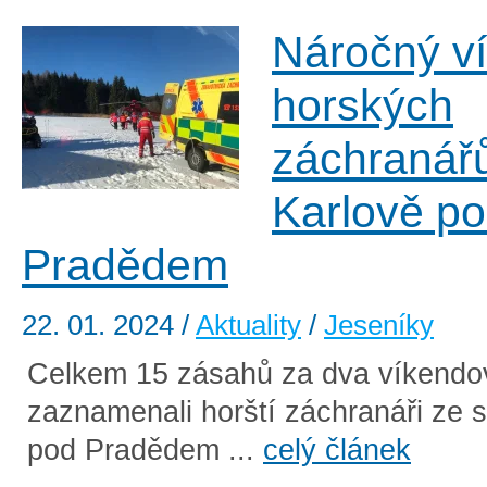
Náročný v
horských
záchranář
Karlově p
Pradědem
22. 01. 2024
/
Aktuality
/
Jeseníky
Celkem 15 zásahů za dva víkendo
zaznamenali horští záchranáři ze s
pod Pradědem ...
celý článek