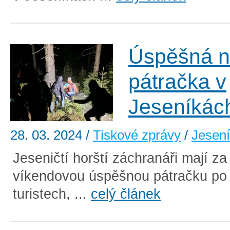
Úspěšná n
pátračka v
Jeseníkác
28. 03. 2024
/
Tiskové zprávy
/
Jesen
Jeseničtí horští záchranáři mají z
víkendovou úspěšnou pátračku po 
turistech, ...
celý článek