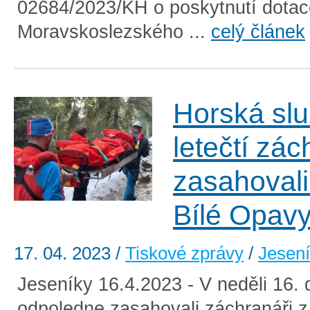
02684/2023/KH o poskytnutí dotac
Moravskoslezského ...
celý článek
Horská slu
letečtí zác
zasahovali
Bílé Opav
17. 04. 2023
/
Tiskové zprávy
/
Jesen
Jeseníky 16.4.2023 - V neděli 16.
odpoledne zasahovali záchranáři 