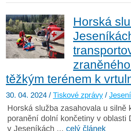
Horská slu
Jeseníkác
transporto
zraněného
těžkým terénem k vrtul
30. 04. 2024
/
Tiskové zprávy
/
Jesen
Horská služba zasahovala u silně 
poranění dolní končetiny v oblasti
v Jeseníkách ...
celý článek