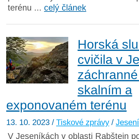
terénu ...
celý článek
Horská sl
cvičila v 
záchranné
skalním a
exponovaném terénu
13. 10. 2023
/
Tiskové zprávy
/
Jesen
V Jeseníkách v oblasti Rabštejn p