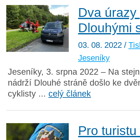
Dva úrazy
Dlouhými 
03. 08. 2022
/
Tis
Jeseníky
Jeseníky, 3. srpna 2022 – Na stej
nádrží Dlouhé stráně došlo ke dv
cyklisty ...
celý článek
Pro turistu 