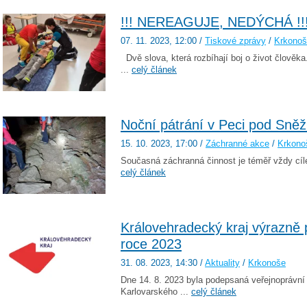
!!! NEREAGUJE, NEDÝCHÁ !!
07. 11. 2023
, 12:00
/
Tiskové zprávy
/
Krkono
Dvě slova, která rozbíhají boj o život člověka.
...
celý článek
Noční pátrání v Peci pod Sněž
15. 10. 2023
, 17:00
/
Záchranné akce
/
Krkono
Současná záchranná činnost je téměř vždy cíle
celý článek
Královehradecký kraj výrazně 
roce 2023
31. 08. 2023
, 14:30
/
Aktuality
/
Krkonoše
Dne 14. 8. 2023 byla podepsaná veřejnoprávní
Karlovarského ...
celý článek