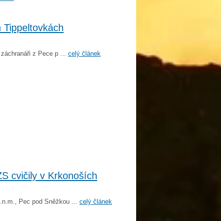
 Tippeltovkách
í záchranáři z Pece p ...
celý článek
ZS cvičily v Krkonoších
m.n.m., Pec pod Sněžkou ...
celý článek