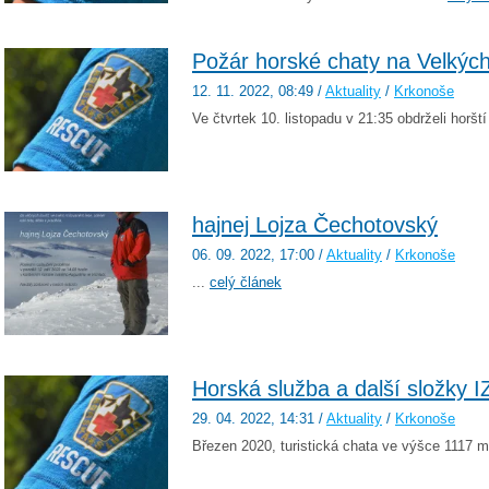
Požár horské chaty na Velkých
12. 11. 2022
, 08:49
/
Aktuality
/
Krkonoše
Ve čtvrtek 10. listopadu v 21:35 obdrželi horšt
hajnej Lojza Čechotovský
06. 09. 2022
, 17:00
/
Aktuality
/
Krkonoše
...
celý článek
Horská služba a další složky I
29. 04. 2022
, 14:31
/
Aktuality
/
Krkonoše
Březen 2020, turistická chata ve výšce 1117 