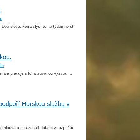
!
še
 Dvě slova, která slyší tento týden horští
kou.
še
ná a pracuje s lokalizovanou výzvou ...
podpoří Horskou službu v
 smlouva o poskytnutí dotace z rozpočtu