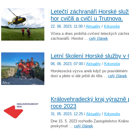
Letečtí záchranáři Horské slu
hor cvičili a cvičí u Trutnova.
22. 06. 2023
, 11:00
/
Aktuality
/
Krkonoše
Včera a dnes probíhá cvičení leteckých záchr
záchranářů Horské ...
celý článek
Letní školení Horské služby v
06. 06. 2023
, 07:00
/
Aktuality
/
Krkonoše
Horolezecká výzva aneb když po pravidelném 
dost a jdete si dát ještě do těla ...
celý článek
Královehradecký kraj výrazně 
roce 2023
31. 05. 2023
, 12:25
/
Aktuality
/
Krkonoše
Dne 15. 5. 2023 rozhodlo Zastupitelstvo Král
poskytnutí ...
celý článek