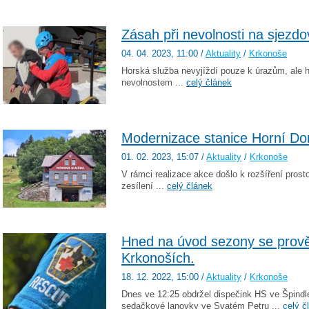
Zásah při nevolnosti na sjezdo
04. 04. 2023
, 11:00
/
Aktuality
/
Krkonoše
Horská služba nevyjíždí pouze k úrazům, ale
nevolnostem ...
celý článek
Modernizace stanice Horní Do
01. 02. 2023
, 15:07
/
Aktuality
/
Krkonoše
V rámci realizace akce došlo k rozšíření prosto
zesílení ...
celý článek
Hned na úvod sezony se prově
Krkonoších.
18. 12. 2022
, 15:00
/
Aktuality
/
Krkonoše
Dnes ve 12:25 obdržel dispečink HS ve Špindle
sedačkové lanovky ve Svatém Petru ...
celý č