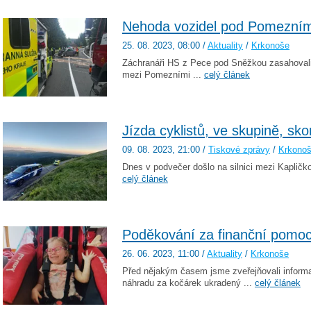
Nehoda vozidel pod Pomezním
25. 08. 2023
, 08:00
/
Aktuality
/
Krkonoše
Záchranáři HS z Pece pod Sněžkou zasahovali 
mezi Pomezními ...
celý článek
Jízda cyklistů, ve skupině, sk
09. 08. 2023
, 21:00
/
Tiskové zprávy
/
Krkono
Dnes v podvečer došlo na silnici mezi Kapličk
celý článek
Poděkování za finanční pomoc
26. 06. 2023
, 11:00
/
Aktuality
/
Krkonoše
Před nějakým časem jsme zveřejňovali informa
náhradu za kočárek ukradený ...
celý článek