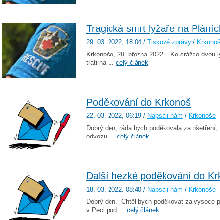
Tragická smrt lyžaře na Pláníc
29. 03. 2022
, 18:04
/
Tiskové zprávy
/
Krkono
Krkonoše, 29. března 2022 – Ke srážce dvou l
trati na ...
celý článek
Poděkování do Krkonoš
22. 03. 2022
, 06:19
/
Napsali nám
/
Krkonoše
Dobrý den, ráda bych poděkovala za ošetření, s
odvozu ...
celý článek
Další hezké poděkování do Kr
18. 03. 2022
, 08:40
/
Napsali nám
/
Krkonoše
Dobrý den. Chtěl bych poděkovat za vysoce pr
v Peci pod ...
celý článek