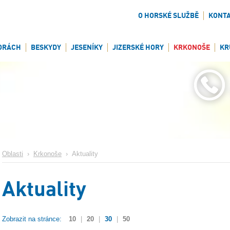
O HORSKÉ SLUŽBĚ
KONT
ORÁCH
BESKYDY
JESENÍKY
JIZERSKÉ HORY
KRKONOŠE
KR
Oblasti
›
Krkonoše
›
Aktuality
Aktuality
Zobrazit na stránce:
10
|
20
|
30
|
50