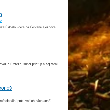
h
še
yžařů došlo včera na Červené sjezdové
voz z Protěže, super přístup a zajištění
konoš
ofesionální práci vašich záchranářů