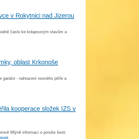
vce v Rokytnici nad Jizerou
 hodně často ke kolapsovým stavům a
mky, oblast Krkonoše
r garáže - nahrazení nosného pilíře a
řila kooperace složek IZS v
rově Mlýně informaci o poruše šesti
lánek