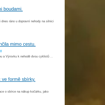
i boudami.
dnes ráno u dopravní nehody na silnici
ončila mimo cestu.
še
ou a Výrovku k nehodě dvou cyklistů ...
 ve formě sbírky.
ce o sbírce na nákup kočárku, jako