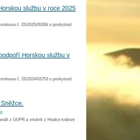
Horskou službu v roce 2025
í smlouva č. DS2025/05306 o poskytnutí
podpoří Horskou službu v
í smlouva č. DS2024/03753 o poskytnutí
 Sněžce.
še
náři z GOPR a vrtulník z Hradce králové