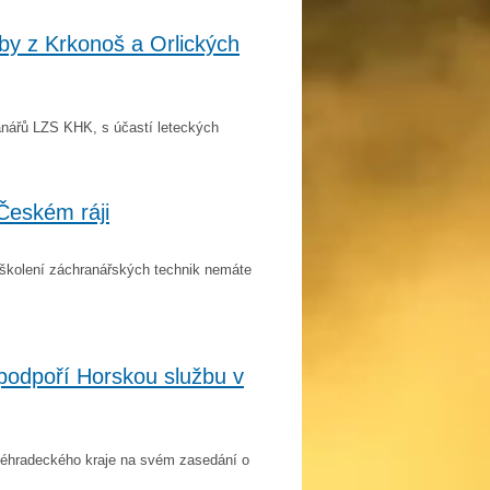
žby z Krkonoš a Orlických
anářů LZS KHK, s účastí leteckých
 Českém ráji
školení záchranářských technik nemáte
podpoří Horskou službu v
ovéhradeckého kraje na svém zasedání o