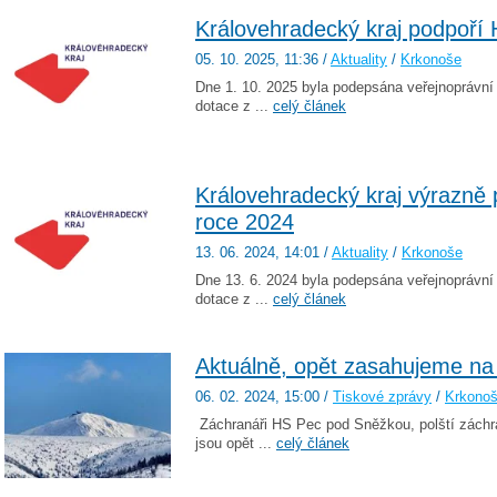
Královehradecký kraj podpoří 
05. 10. 2025
, 11:36
/
Aktuality
/
Krkonoše
Dne 1. 10. 2025 byla podepsána veřejnoprávn
dotace z ...
celý článek
Královehradecký kraj výrazně 
roce 2024
13. 06. 2024
, 14:01
/
Aktuality
/
Krkonoše
Dne 13. 6. 2024 byla podepsána veřejnoprávn
dotace z ...
celý článek
Aktuálně, opět zasahujeme na
06. 02. 2024
, 15:00
/
Tiskové zprávy
/
Krkono
Záchranáři HS Pec pod Sněžkou, polští záchra
jsou opět ...
celý článek