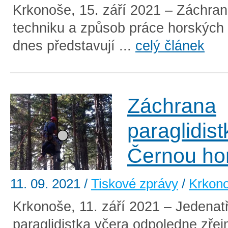
Krkonoše, 15. září 2021 – Záchra
techniku a způsob práce horských
dnes představují ...
celý článek
Záchrana
paraglidis
Černou ho
11. 09. 2021
/
Tiskové zprávy
/
Krkon
Krkonoše, 11. září 2021 – Jedenatři
paraglidistka včera odpoledne zře