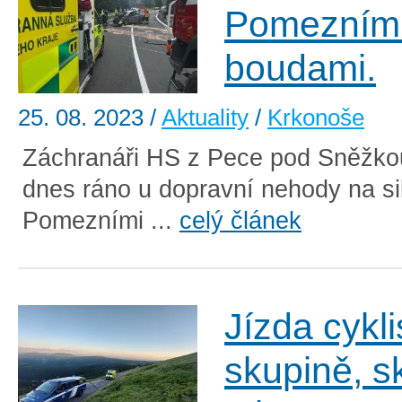
Pomezním
boudami.
25. 08. 2023
/
Aktuality
/
Krkonoše
Záchranáři HS z Pece pod Sněžko
dnes ráno u dopravní nehody na sil
Pomezními ...
celý článek
Jízda cykli
skupině, s