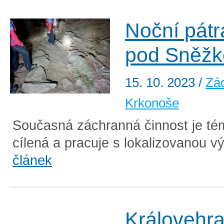
Noční pátr
pod Sněžk
15. 10. 2023
/
Zá
Krkonoše
Současná záchranná činnost je té
cílená a pracuje s lokalizovanou v
článek
Královehr