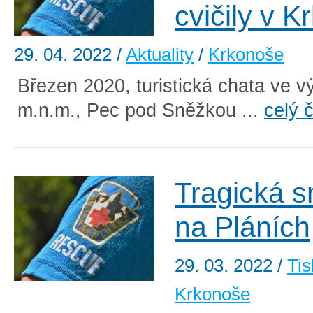
cvičily v 
29. 04. 2022
/
Aktuality
/
Krkonoše
Březen 2020, turistická chata ve v
m.n.m., Pec pod Sněžkou ...
celý 
Tragická s
na Pláních
29. 03. 2022
/
Tis
Krkonoše