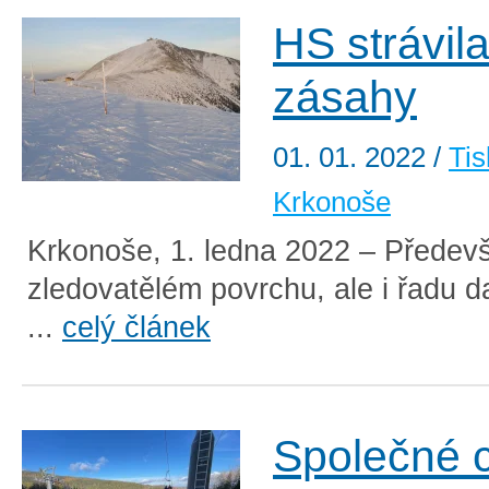
HS strávila
zásahy
01. 01. 2022
/
Tis
Krkonoše
Krkonoše, 1. ledna 2022 – Předev
zledovatělém povrchu, ale i řadu d
...
celý článek
Společné c