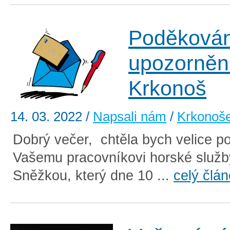
Poděkován
upozorněn
Krkonoš
14. 03. 2022
/
Napsali nám
/
Krkonoš
Dobrý večer, chtěla bych velice p
Vašemu pracovníkovi horské služ
Sněžkou, který dne 10 ...
celý člá