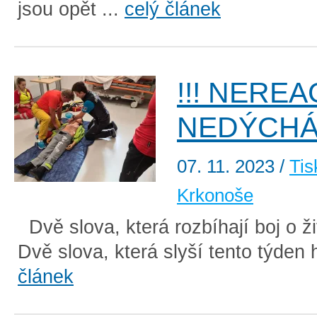
jsou opět ...
celý článek
!!! NEREA
NEDÝCHÁ 
07. 11. 2023
/
Tis
Krkonoše
Dvě slova, která rozbíhají boj o ži
Dvě slova, která slyší tento týden h
článek