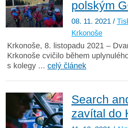
polským 
08. 11. 2021
/
Tis
Krkonoše
Krkonoše, 8. listopadu 2021 – Dv
Krkonoše cvičilo během uplynuléh
s kolegy ...
celý článek
Search an
zavítal do