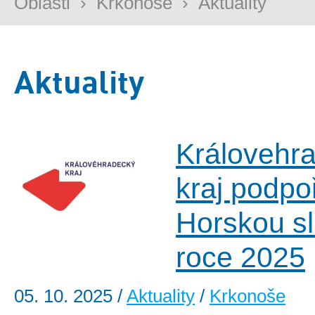
Oblasti
›
Krkonoše
›
Aktuality
Aktuality
Královehr
kraj podpo
Horskou s
roce 2025
05. 10. 2025
/
Aktuality
/
Krkonoše