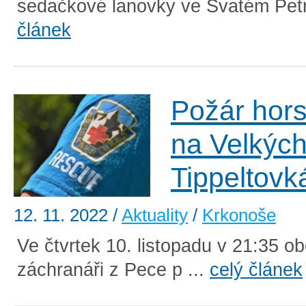
sedačkové lanovky ve Svatém Petr
článek
Požár hors
na Velkýc
Tippeltovk
12. 11. 2022
/
Aktuality
/
Krkonoše
Ve čtvrtek 10. listopadu v 21:35 obd
záchranáři z Pece p ...
celý článek