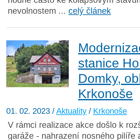
nevolnostem ...
celý článek
Moderniza
stanice Ho
Domky, ob
Krkonoše
01. 02. 2023
/
Aktuality
/
Krkonoše
V rámci realizace akce došlo k rozš
garáže - nahrazení nosného pilíře a