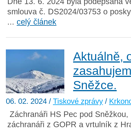
Dne 13. 6. 2024 byla podepsána v
smlouva č. DS2024/03753 o poskyt
...
celý článek
Aktuálně, 
zasahujem
Sněžce.
06. 02. 2024
/
Tiskové zprávy
/
Krkon
Záchranáři HS Pec pod Sněžkou, p
záchranáři z GOPR a vrtulník z Hr