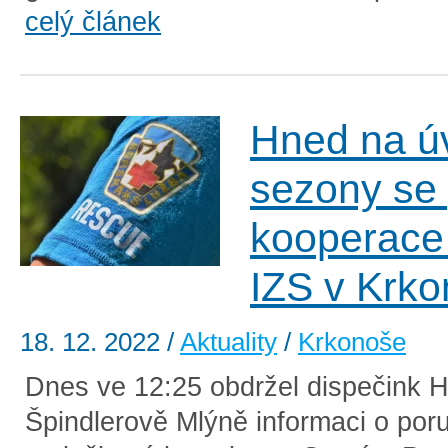
celý článek
Hned na ú
sezony se 
kooperace
IZS v Krko
18. 12. 2022
/
Aktuality
/
Krkonoše
Dnes ve 12:25 obdržel dispečink 
Špindlerově Mlýně informaci o poru