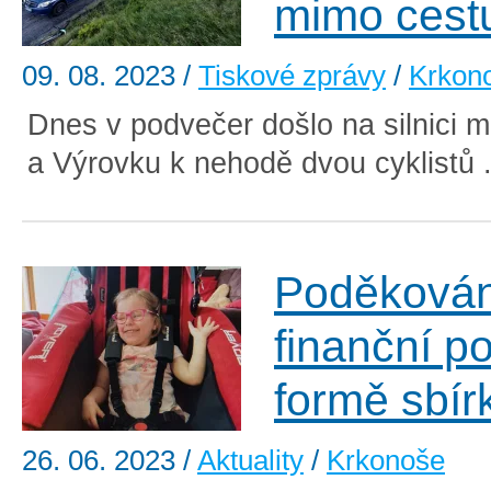
mimo cest
09. 08. 2023
/
Tiskové zprávy
/
Krkon
Dnes v podvečer došlo na silnici m
a Výrovku k nehodě dvou cyklistů 
Poděkován
finanční p
formě sbír
26. 06. 2023
/
Aktuality
/
Krkonoše