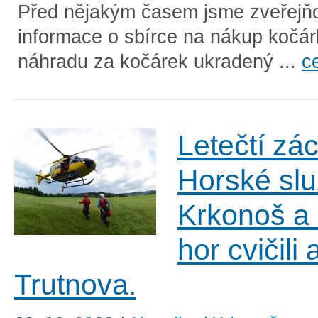
Před nějakým časem jsme zveřejňo
informace o sbírce na nákup kočár
náhradu za kočárek ukradený ...
c
Letečtí zá
Horské slu
Krkonoš a 
hor cvičili 
Trutnova.