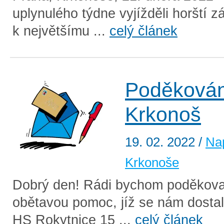
uplynulého týdne vyjížděli horští z
k největšímu ...
celý článek
Poděkován
Krkonoš
19. 02. 2022
/
Na
Krkonoše
Dobrý den! Rádi bychom poděkova
obětavou pomoc, jíž se nám dostal
HS Rokytnice 15 ...
celý článek