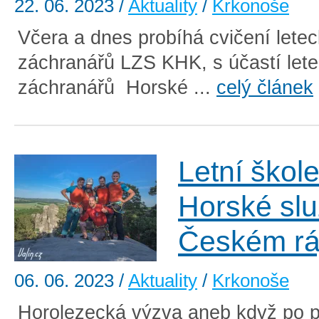
22. 06. 2023
/
Aktuality
/
Krkonoše
Včera a dnes probíhá cvičení lete
záchranářů LZS KHK, s účastí let
záchranářů Horské ...
celý článek
Letní škole
Horské slu
Českém rá
06. 06. 2023
/
Aktuality
/
Krkonoše
Horolezecká výzva aneb když po 