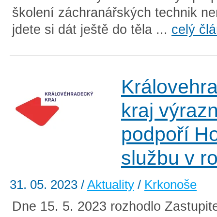
školení záchranářských technik ne
jdete si dát ještě do těla ...
celý čl
Královehr
kraj výraz
podpoří H
službu v r
31. 05. 2023
/
Aktuality
/
Krkonoše
Dne 15. 5. 2023 rozhodlo Zastupite