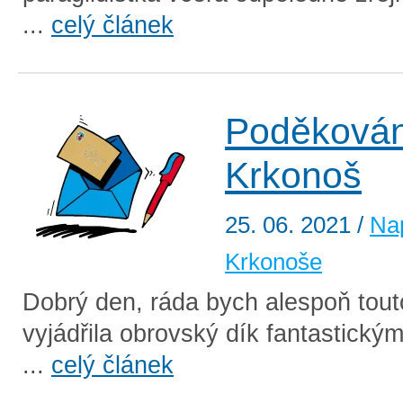
...
celý článek
Poděkován
Krkonoš
25. 06. 2021
/
Na
Krkonoše
Dobrý den, ráda bych alespoň tout
vyjádřila obrovský dík fantastick
...
celý článek