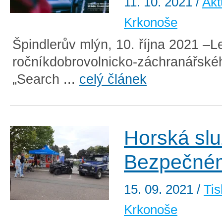
11. 10. 2021
/
Akt
Krkonoše
Špindlerův mlýn, 10. října 2021 –L
ročníkdobrovolnicko-záchranářské
„Search ...
celý článek
Horská sl
Bezpečném
15. 09. 2021
/
Tis
Krkonoše