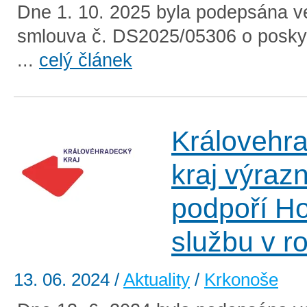
Dne 1. 10. 2025 byla podepsána v
smlouva č. DS2025/05306 o poskyt
...
celý článek
Královehr
kraj výraz
podpoří H
službu v r
13. 06. 2024
/
Aktuality
/
Krkonoše