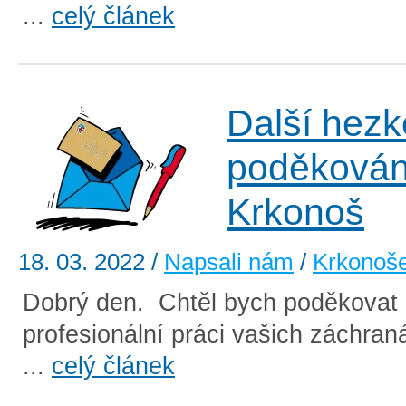
...
celý článek
Další hezk
poděkován
Krkonoš
18. 03. 2022
/
Napsali nám
/
Krkonoš
Dobrý den. Chtěl bych poděkovat
profesionální práci vašich záchran
...
celý článek