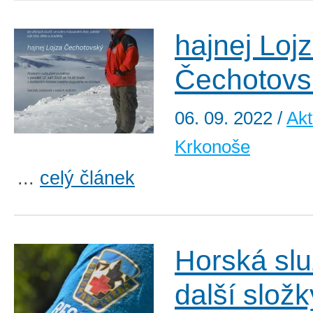
hajnej Loj
Čechotovs
06. 09. 2022
/
Akt
Krkonoše
...
celý článek
Horská slu
další složk