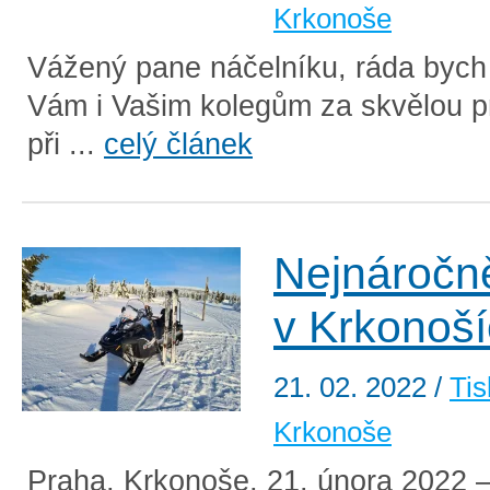
Krkonoše
Vážený pane náčelníku, ráda bych
Vám i Vašim kolegům za skvělou p
při ...
celý článek
Nejnáročně
v Krkonoš
21. 02. 2022
/
Tis
Krkonoše
Praha, Krkonoše, 21. února 2022