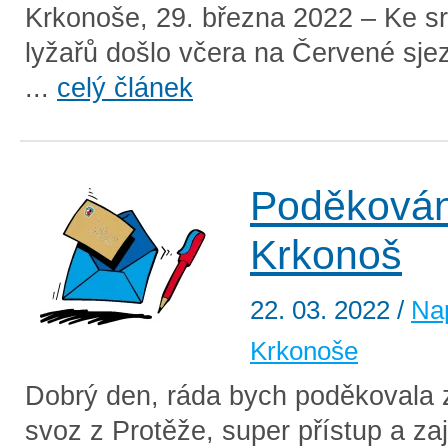
Krkonoše, 29. března 2022 – Ke s
lyžařů došlo včera na Červené sjez
...
celý článek
Poděkován
Krkonoš
22. 03. 2022
/
Na
Krkonoše
Dobrý den, ráda bych poděkovala z
svoz z Protěže, super přístup a za