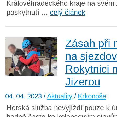
Královéhradeckého kraje na svém 
poskytnutí ...
celý článek
Zásah při 
na sjezdov
Rokytnici 
Jizerou
04. 04. 2023
/
Aktuality
/
Krkonoše
Horská služba nevyjíždí pouze k ú
hodně často ke kolapsovým stavů