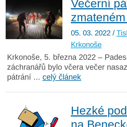
Večerní pá
zmateném
05. 03. 2022
/
Tis
Krkonoše
Krkonoše, 5. března 2022 – Pades
záchranářů bylo včera večer nasa
pátrání ...
celý článek
Hezké pod
na Beneck