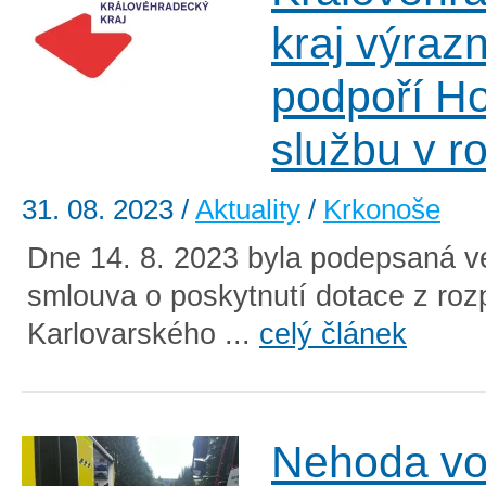
kraj výraz
podpoří H
službu v r
31. 08. 2023
/
Aktuality
/
Krkonoše
Dne 14. 8. 2023 byla podepsaná v
smlouva o poskytnutí dotace z roz
Karlovarského ...
celý článek
Nehoda vo