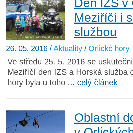
Den IZS v
Meziříčí i
službou
26. 05. 2016
/
Aktuality
/
Orlické hory
Ve středu 25. 5. 2016 se uskutečn
Meziříčí den IZS a Horská služba o
hory byla u toho ...
celý článek
Oblastní d
v Orlickýc