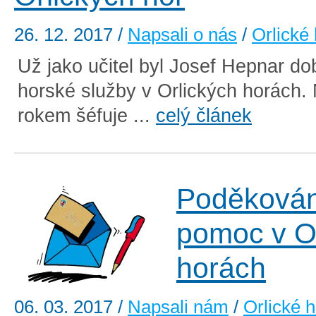
26. 12. 2017
/
Napsali o nás
/
Orlické
Už jako učitel byl Josef Hepnar d
horské služby v Orlických horách. N
rokem šéfuje ...
celý článek
Poděkován
pomoc v O
horách
06. 03. 2017
/
Napsali nám
/
Orlické 