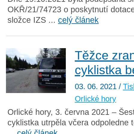
OKŘ/21/74723 o poskytnutí dotace
složce IZS ...
celý článek
Těžce zra
cyklistka b
03. 06. 2021
/
Tis
Orlické hory
Orlické hory, 3. června 2021 – Šest
cyklistka utrpěla včera odpoledne 
...
celý článek