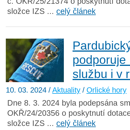
č. OKŘ/25/21374 o poskytnutí dota
složce IZS ...
celý článek
Pardubický
podporuje
službu i v
10. 03. 2024
/
Aktuality
/
Orlické hory
Dne 8. 3. 2024 byla podepsána sm
OKŘ/24/20356 o poskytnutí dotace
složce IZS ...
celý článek