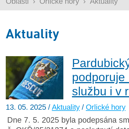
Oblasti
›
Orlické hory
›
Aktuality
Aktuality
Pardubický
podporuje
službu i v
13. 05. 2025
/
Aktuality
/
Orlické hory
Dne 7. 5. 2025 byla podepsána sm