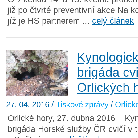
již po čtvrté preventivní akce Na ko
jíž je HS partnerem ...
celý článek
Kynologic
brigáda cvi
Orlických 
27. 04. 2016
/
Tiskové zprávy
/
Orlick
Orlické hory, 27. dubna 2016 – Ky
brigáda Horské služby ČR cvičí v 