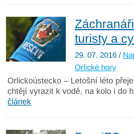
Záchranáři
turisty a cy
29. 07. 2016
/
Nap
Orlické hory
Orlickoústecko – Letošní léto přeje
chtějí vyrazit k vodě, na kolo i do h
článek