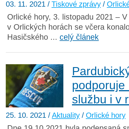
03. 11. 2021
/
Tiskové zprávy
/
Orlick
Orlické hory, 3. listopadu 2021 – 
v Orlických horách se včera konalo
Hasičského ...
celý článek
Pardubický
podporuje
službu i v
25. 10. 2021
/
Aktuality
/
Orlické hory
Dne 19.10.2021 byla podepsaná s