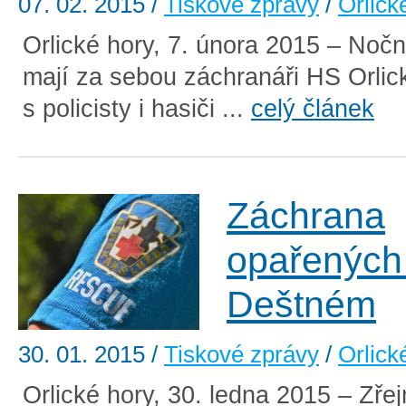
07. 02. 2015
/
Tiskové zprávy
/
Orlick
Orlické hory, 7. února 2015 – Noční
mají za sebou záchranáři HS Orlic
s policisty i hasiči ...
celý článek
Záchrana
opařených 
Deštném
30. 01. 2015
/
Tiskové zprávy
/
Orlick
Orlické hory, 30. ledna 2015 – Zř