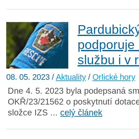
Pardubický
podporuje
službu i v
08. 05. 2023
/
Aktuality
/
Orlické hory
Dne 4. 5. 2023 byla podepsaná sm
OKŘ/23/21562 o poskytnutí dotace
složce IZS ...
celý článek