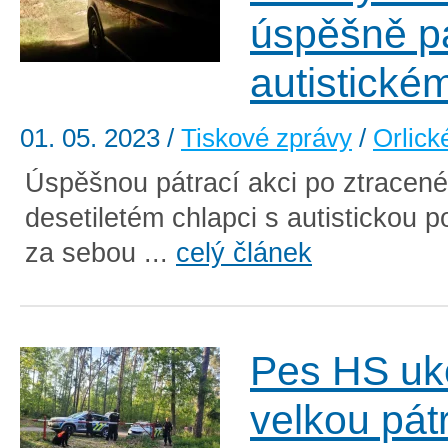
úspěšně pá
autistické
01. 05. 2023
/
Tiskové zprávy
/
Orlick
Úspěšnou pátrací akci po ztracen
desetiletém chlapci s autistickou 
za sebou ...
celý článek
Pes HS uk
velkou pátr