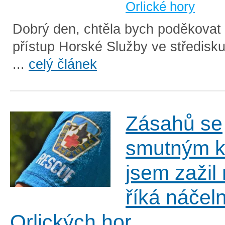
Orlické hory
Dobrý den, chtěla bych poděkovat 
přístup Horské Služby ve středisk
...
celý článek
Zásahů se
smutným 
jsem zažil
říká náčeln
Orlických hor