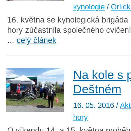
kynologie
/
Orlick
16. května se kynologická brigáda
hory zúčastnila společného cvičení
...
celý článek
Na kole s p
Deštném
16. 05. 2016
/
Akt
hory
O víkendu 14. a 15. května probě