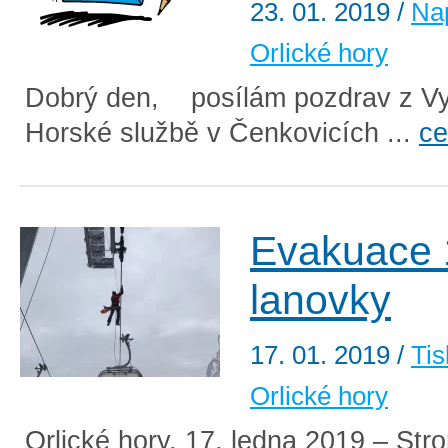
23. 01. 2019
/
Na
Orlické hory
Dobrý den, posílám pozdrav z Vy
Horské službě v Čenkovicích ...
ce
Evakuace 1
lanovky
17. 01. 2019
/
Tis
Orlické hory
Orlické hory, 17. ledna 2019 – Str