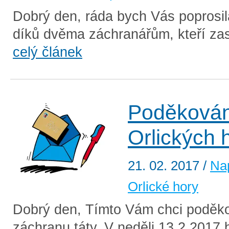
Dobrý den, ráda bych Vás poprosil
díků dvěma záchranářům, kteří zasa
celý článek
Poděkován
Orlických 
21. 02. 2017
/
Na
Orlické hory
Dobrý den, Tímto Vám chci poděk
záchranu táty. V neděli 13.2.2017 b