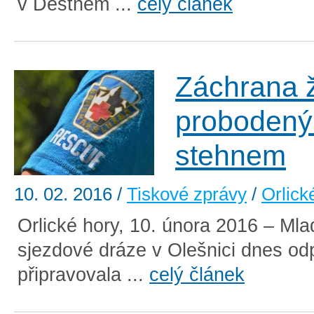
v Deštném ...
celý článek
Záchrana 
proboden
stehnem
10. 02. 2016
/
Tiskové zprávy
/
Orlick
Orlické hory, 10. února 2016 – Ml
sjezdové dráze v Olešnici dnes od
připravovala ...
celý článek