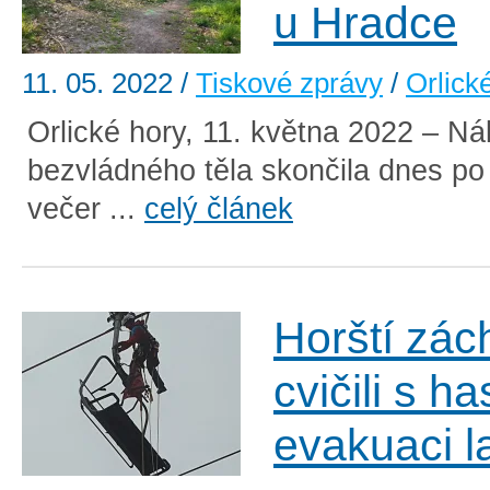
u Hradce
11. 05. 2022
/
Tiskové zprávy
/
Orlick
Orlické hory, 11. května 2022 – N
bezvládného těla skončila dnes po
večer ...
celý článek
Horští zác
cvičili s ha
evakuaci l