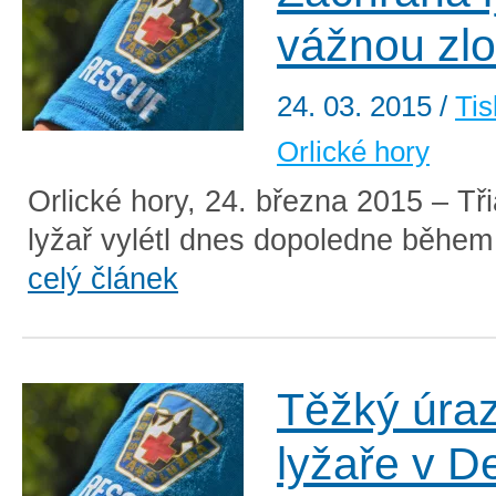
vážnou zl
24. 03. 2015
/
Tis
Orlické hory
Orlické hory, 24. března 2015 – Třia
lyžař vylétl dnes dopoledne během j
celý článek
Těžký úraz
lyžaře v 