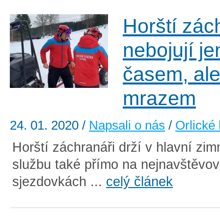
Horští zác
nebojují je
časem, ale
mrazem
24. 01. 2020
/
Napsali o nás
/
Orlické
Horští záchranáři drží v hlavní zi
službu také přímo na nejnavštěvov
sjezdovkách ...
celý článek