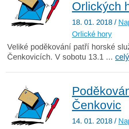
Orlických 
18. 01. 2018
/
Na
Orlické hory
Veliké poděkování patří horské slu
Čenkovicích. V sobotu 13.1 ...
cel
Poděkován
Čenkovic
14. 01. 2018
/
Na