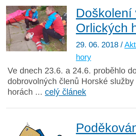
Doškolení 
Orlických 
29. 06. 2018
/
Akt
hory
Ve dnech 23.6. a 24.6. proběhlo d
dobrovolných členů Horské služby 
horách ...
celý článek
Poděkován