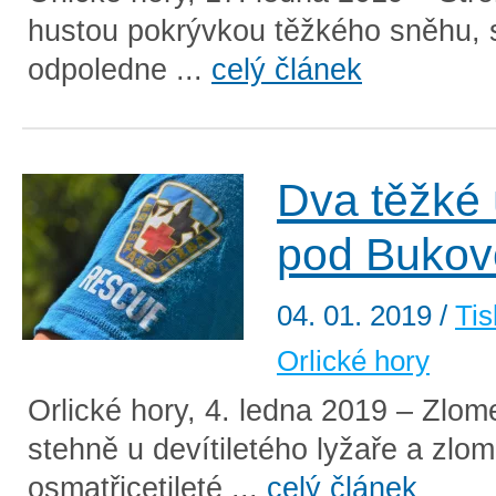
hustou pokrývkou těžkého sněhu, 
odpoledne ...
celý článek
Dva těžké 
pod Bukov
04. 01. 2019
/
Tis
Orlické hory
Orlické hory, 4. ledna 2019 – Zlom
stehně u devítiletého lyžaře a zlo
osmatřicetileté ...
celý článek