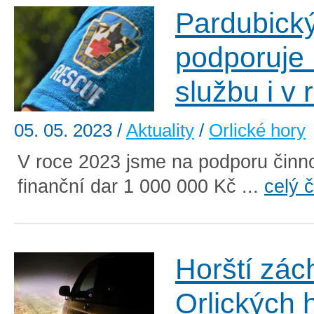
Pardubický
podporuje
službu i v
05. 05. 2023
/
Aktuality
/
Orlické hory
V roce 2023 jsme na podporu činnos
finanční dar 1 000 000 Kč ...
celý 
Horští zác
Orlických 