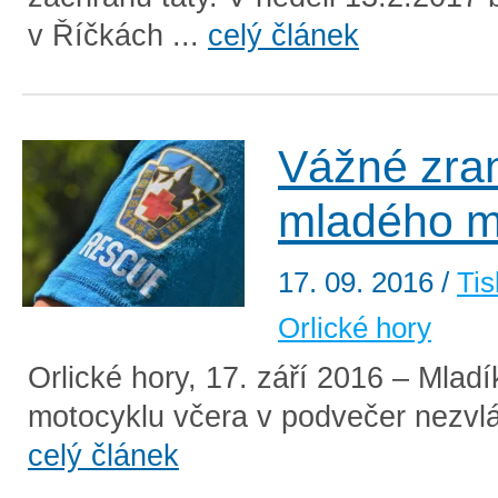
v Říčkách ...
celý článek
Vážné zra
mladého m
17. 09. 2016
/
Tis
Orlické hory
Orlické hory, 17. září 2016 – Mladí
motocyklu včera v podvečer nezvlád
celý článek