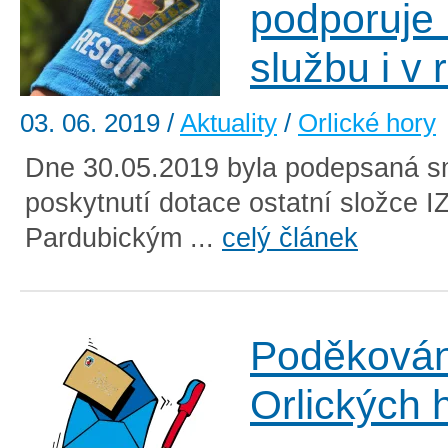
podporuje
službu i v
03. 06. 2019
/
Aktuality
/
Orlické hory
Dne 30.05.2019 byla podepsaná s
poskytnutí dotace ostatní složce 
Pardubickým ...
celý článek
Poděkován
Orlických 